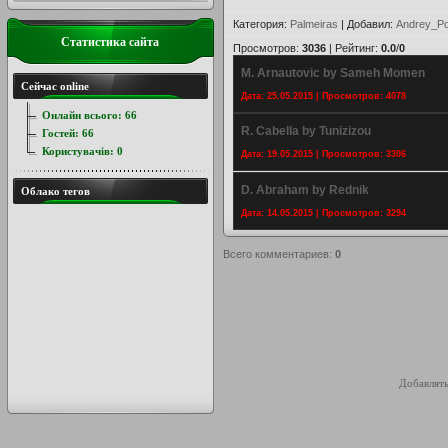
Категория
:
Palmeiras
|
Добавил
:
Andrey_Po
Статистика сайта
Просмотров
:
3036
|
Рейтинг
:
0.0
/
0
M. Arnautovic by Sameh Momen
Сейчас online
Дата: 25.05.2015 | Просмотров: 4078
Онлайн всього:
66
R. Cabella by Tunizizou
Гостей:
66
Користувачів:
0
Дата: 19.05.2015 | Просмотров: 3306
D. Abraham by Rednik
Облако тегов
Дата: 14.05.2015 | Просмотров: 3294
Всего комментариев
:
0
Добавлять