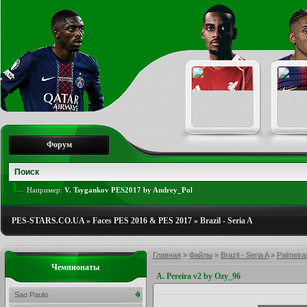
Форум
Например:
V. Tsygankov PES2017 by Andrey_Pol
PES-STARS.CO.UA
»
Faces PES 2016 & PES 2017
»
Brazil - Seria A
Главная
»
Файлы
»
Brazil - Seria A
»
Palmeira
Чемпионаты
A. Pereira v2 by Ozy_96
Sao Paulo