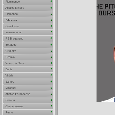
Fluminense
Atletico Mineiro
Flamengo
Palmeiras
Corinthians
Internacional
RB Bragantino
Botafogo
Cruzeiro
Gremio
Vasco da Gama
Bahia
Vitória
Santos
Mirassol
Atletico Paranaense
Coritiba
Chapecoense
Remo