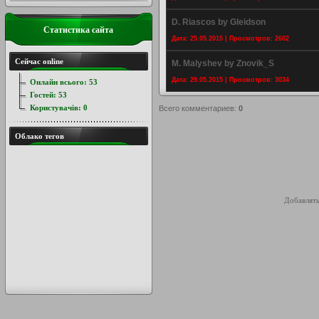
D. Riascos by Gleidson
Статистика сайта
Дата: 25.05.2015 | Просмотров: 2602
Сейчас online
M. Malyshev by Znovik_S
Дата: 29.05.2015 | Просмотров: 3034
Онлайн всього:
53
Гостей:
53
Користувачів:
0
Всего комментариев
:
0
Облако тегов
Добавлять