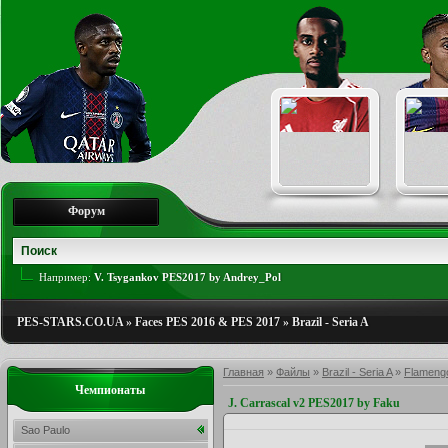
Форум
Например:
V. Tsygankov PES2017 by Andrey_Pol
PES-STARS.CO.UA
»
Faces PES 2016 & PES 2017
»
Brazil - Seria A
Главная
»
Файлы
»
Brazil - Seria A
»
Flameng
Чемпионаты
J. Carrascal v2 PES2017 by Faku
Sao Paulo