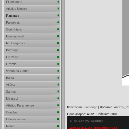
Fluminense
Atletico Mineiro
Flamengo
Palmeiras
Corinthians
Internacional
RB Bragantino
Botafogo
Cruzeiro
Gremio
Vasco da Gama
Bahia
Vitória
Santos
Mirassol
Atletico Paranaense
Категория
:
Flamengo
|
Добавил
:
Andrey_Po
Coritiba
Просмотров
:
4372
|
Рейтинг
:
0.0
/
0
Chapecoense
A. Nukan by Yasin02
Remo
Дата: 12.05.2015 | Просмотров: 4642