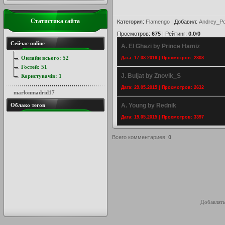
Статистика сайта
Категория
:
Flamengo
|
Добавил
:
Andrey_Po
Просмотров
:
675
|
Рейтинг
:
0.0
/
0
Сейчас online
A. El Ghazi by Prince Hamiz
Онлайн всього:
52
Дата: 17.08.2016 | Просмотров: 2808
Гостей:
51
J. Buljat by Znovik_S
Користувачів:
1
Дата: 29.05.2015 | Просмотров: 2632
marlonmadrid17
Облако тегов
A. Young by Rednik
Дата: 19.05.2015 | Просмотров: 3397
Всего комментариев
:
0
Добавлять