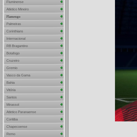
Fluminense
Atletico Mineiro
Flamengo
Palmeiras
Corinthians
Internacional
RB Bragantino
Botafogo
Cruzeiro
Gremio
Vasco da Gama
Bahia
Vitória
Santos
Mirassol
Atletico Paranaense
Coritiba
Chapecoense
Remo