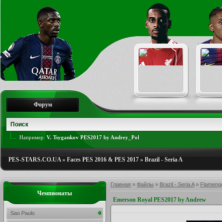
Форум
Например:
V. Tsygankov PES2017 by Andrey_Pol
PES-STARS.CO.UA
»
Faces PES 2016 & PES 2017
»
Brazil - Seria A
Главная
»
Файлы
»
Brazil - Seria A
»
Flameng
Чемпионаты
Emerson Royal PES2017 by Andrew
Sao Paulo