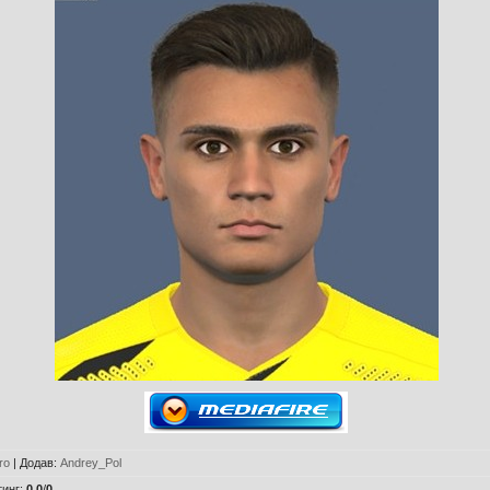
ro
|
Додав
:
Andrey_Pol
тинг
:
0.0
/
0