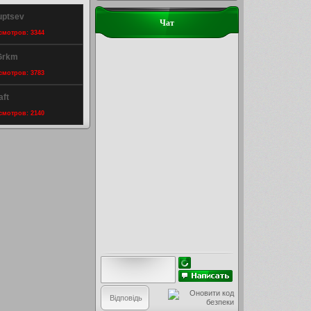
uptsev
Чат
осмотров: 3344
 Grkm
осмотров: 3783
aft
осмотров: 2140