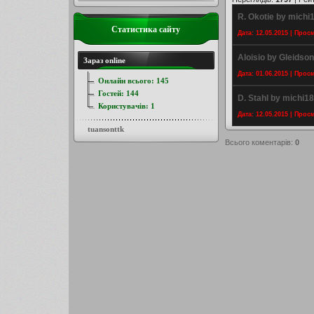
R. Okotie by michi
Статистика сайту
Дата: 12.05.2015 | Прос
Aloisio by Gleidson
Зараз online
Дата: 01.06.2015 | Прос
Онлайн всього:
145
Гостей:
144
D. Stahl by michi1
Користувачів:
1
Дата: 12.05.2015 | Прос
tuansonttk
Всього коментарів
:
0