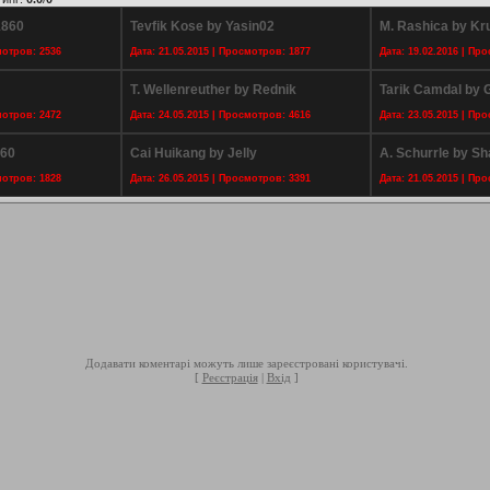
1860
Tevfik Kose by Yasin02
M. Rashica by Kr
мотров: 2536
Дата: 21.05.2015 | Просмотров: 1877
Дата: 19.02.2016 | Пр
T. Wellenreuther by Rednik
Tarik Camdal by
мотров: 2472
Дата: 24.05.2015 | Просмотров: 4616
Дата: 23.05.2015 | Пр
860
Cai Huikang by Jelly
A. Schurrle by Sh
мотров: 1828
Дата: 26.05.2015 | Просмотров: 3391
Дата: 21.05.2015 | Пр
Додавати коментарі можуть лише зареєстровані користувачі.
[
Реєстрація
|
Вхід
]