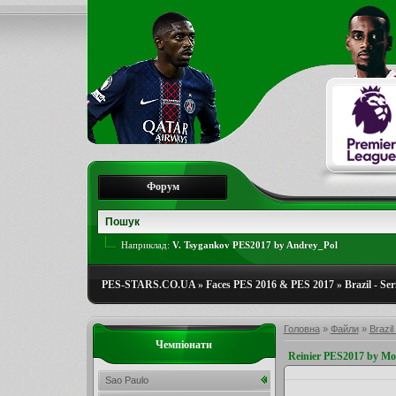
Форум
Наприклад:
V. Tsygankov PES2017 by Andrey_Pol
PES-STARS.CO.UA
»
Faces PES 2016 & PES 2017
»
Brazil - Ser
Головна
»
Файли
»
Brazil
Чемпіонати
Reinier PES2017 by Mo
Sao Paulo