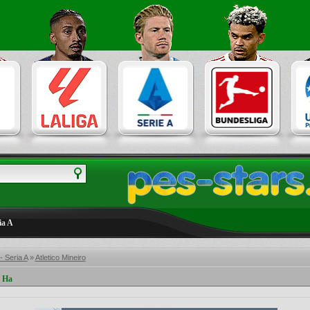
ia A
 - Seria A
»
Atletico Mineiro
 Ha