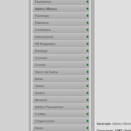
Fluminense
Atletico Mineiro
Flamengo
Palmeiras
Corinthians
Internacional
RB Bragantino
Botafogo
Cruzeiro
Gremio
Vasco da Gama
Bahia
Vitória
Santos
Mirassol
Atletico Paranaense
Coritiba
Chapecoense
Категорія
:
Atletico Minei
Remo
Переглядів
:
1797
|
Рей