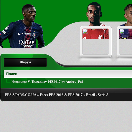
Форум
Например:
V. Tsygankov PES2017 by Andrey_Pol
PES-STARS.CO.UA
»
Faces PES 2016 & PES 2017
»
Brazil - Seria A