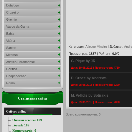
Botafogo
Cruzeiro
Gremio
Vasco da Gama
Bahia
Vitória
Категория
:
Atletico Mineiro
|
Добавил
:
Andr
Santos
Просмотров
:
1837
|
Рейтинг
:
0.0
/
0
Mirassol
G. Pique by JR
Atletico Paranaense
Дата: 30.08.2016 | Просмотров: 4730
Coritiba
Chapecoense
D. Croce by Andrews
Remo
Дата: 08.05.2015 | Просмотров: 3260
M. Vellidis by Sotirakis
Статистика сайта
Дата: 09.05.2015 | Просмотров: 2830
Сейчас online
Всего комментариев
:
0
Онлайн всього:
109
Гостей:
109
Користувачів:
0