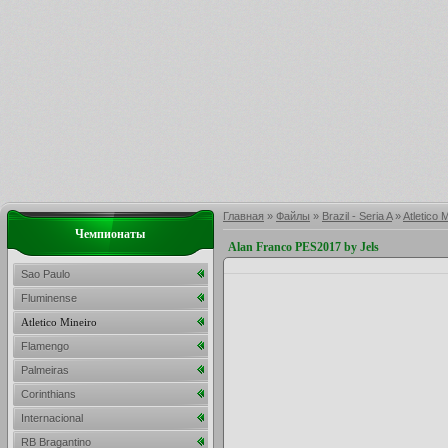
Главная
»
Файлы
»
Brazil - Seria A
»
Atletico 
Чемпионаты
Alan Franco PES2017 by Jels
Sao Paulo
Fluminense
Atletico Mineiro
Flamengo
Palmeiras
Corinthians
Internacional
RB Bragantino