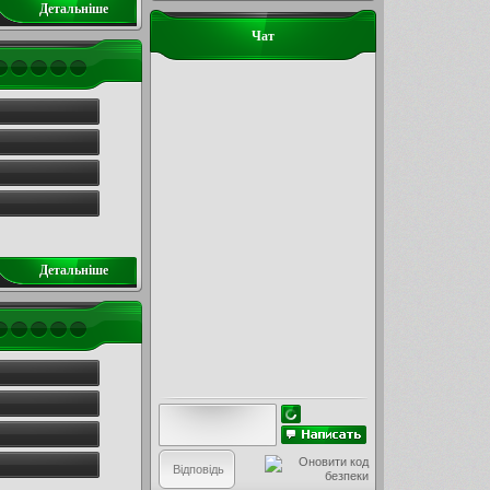
Детальнiше
Чат
Детальнiше