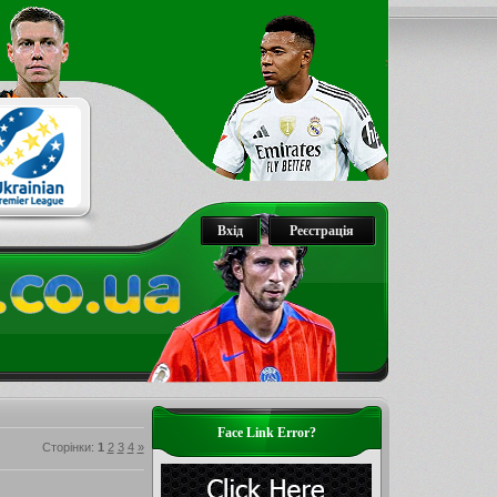
Вхід
Реєстрація
Face Link Error?
Сторінки
:
1
2
3
4
»