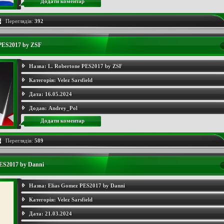
Додати коментар
Переглядів:
392
 PES2017 by ZSF
Назва:
L. Robertone PES2017 by ZSF
Категорія:
Velez Sarsfield
Дата:
16.05.2024
Додав:
Andrey_Pol
Додати коментар
Переглядів:
589
PES2017 by Danni
Назва:
Elias Gomez PES2017 by Danni
Категорія:
Velez Sarsfield
Дата:
21.03.2024