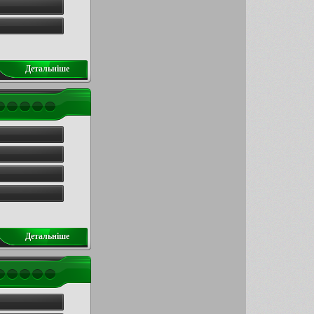
Детальнiше
Детальнiше