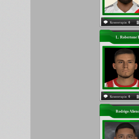
Коментарів:
0
L. Robertone
Коментарів:
0
Rodrigo Alien