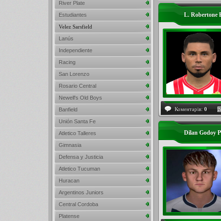
River Plate
L. Robertone
Estudiantes
Velez Sarsfield
Lanús
Independiente
Racing
San Lorenzo
Rosario Central
Newell's Old Boys
Коментарів:
0
Banfield
Unión Santa Fe
Dilan Godoy 
Atletico Talleres
Gimnasia
Defensa y Justicia
Atletico Tucuman
Huracan
Argentinos Juniors
Central Cordoba
Platense