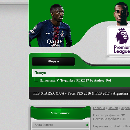
Форум
Наприклад:
V. Tsygankov PES2017 by Andrey_Pol
PES-STARS.CO.UA
»
Faces PES 2016 & PES 2017
»
Argentina -
Головна
»
Файли
»
Argent
Чемпіонати
В категорії файлів
:
32
Показано файлів
:
1-10
Boca Juniors
Сортувати по
:
Даті
·
Наз