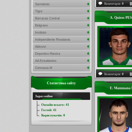
Коментарів:
0
Sarmiento
Tigre
A. Quiros PE
Barracas Central
Belgrano
Instituto
Independiente Rivadavia
Aldosivi
Deportivo Riestra
AA Estudiantes
Gimnasia M
Коментарів:
0
Статистика сайту
E. Mammana 
Зараз online
Онлайн всього:
41
Гостей:
41
Користувачів:
0