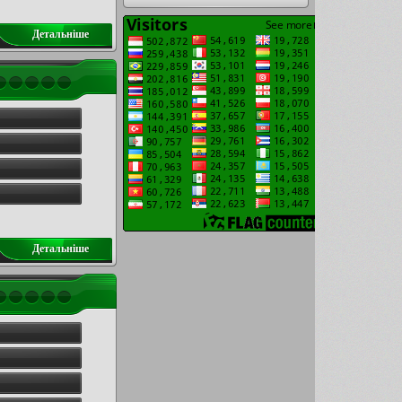
Детальнiше
Детальнiше