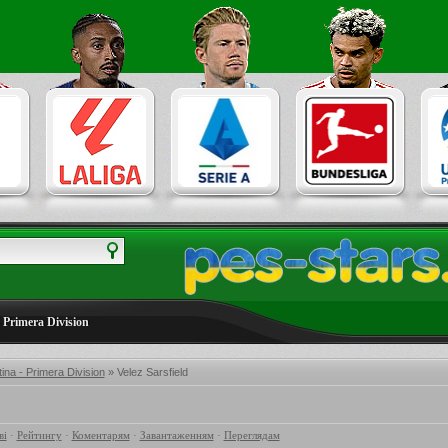
 Primera Division
ina - Primera Division
» Velez Sarsfield
ві
·
Рейтингу
·
Коментарям
·
Завантаженням
·
Переглядам