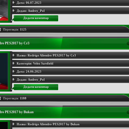
Дата:
06.07.2023
Додав:
Andrey_Pol
Додати коментар
Переглядів:
1125
dro PES2017 by Cr3
Назва:
Rodrigo Aliendro PES2017 by Cr3
Категорія:
Velez Sarsfield
Дата:
24.06.2023
Додав:
Andrey_Pol
Додати коментар
Переглядів:
1188
ndro PES2017 by Bukan
Назва:
Rodrigo Aliendro PES2017 by Bukan