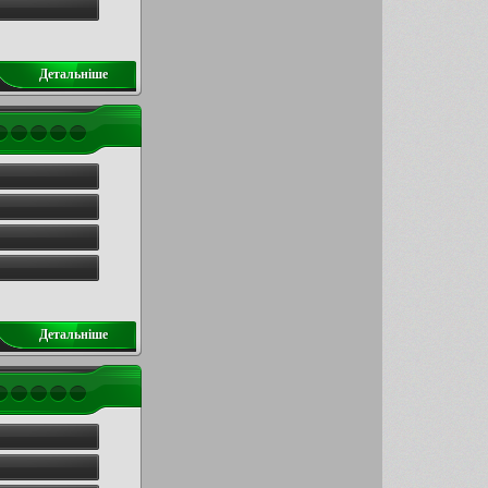
Детальнiше
Детальнiше