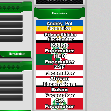
Facemakers
Детальнiше