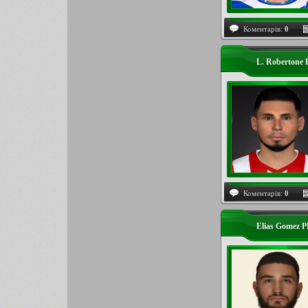
Коментарів:
0
L. Robertone
Коментарів:
0
Elias Gomez 