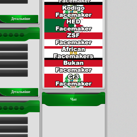
Детальнiше
Детальнiше
Чат