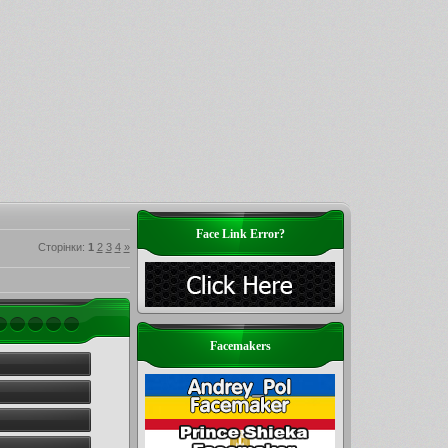
Face Link Error?
Сторінки
:
1
2
3
4
»
Facemakers