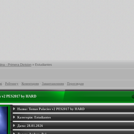
ina - Primera Division
» Estudiantes
ві
·
Рейтингу
·
Коментарям
·
Завантаженням
·
Переглядам
os v2 PES2017 by HARD
Назва:
Tomas Palacios v2 PES2017 by HARD
Категорія:
Estudiantes
Дата:
28.01.2026