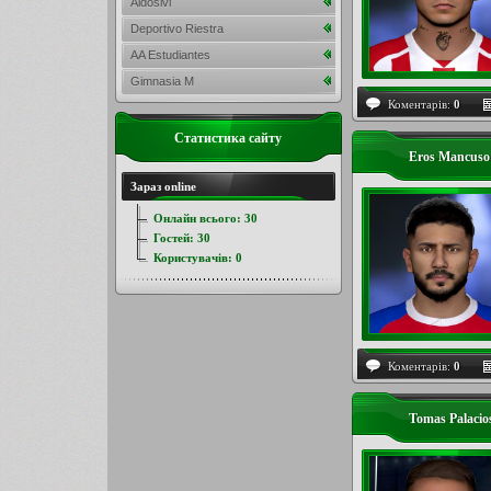
Aldosivi
Deportivo Riestra
AA Estudiantes
Gimnasia M
Коментарів:
0
Статистика сайту
Eros Mancuso
Зараз online
Онлайн всього:
30
Гостей:
30
Користувачів:
0
Коментарів:
0
Tomas Palaci