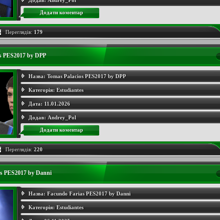
Додав:
Andrey_Pol
Додати коментар
Переглядів:
179
os PES2017 by DPP
Назва:
Tomas Palacios PES2017 by DPP
Категорія:
Estudiantes
Дата:
11.01.2026
Додав:
Andrey_Pol
Додати коментар
Переглядів:
220
s PES2017 by Danni
Назва:
Facundo Farias PES2017 by Danni
Категорія:
Estudiantes