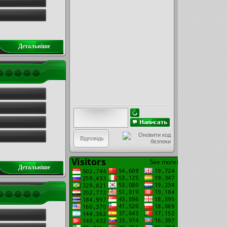
Детальнiше
Детальнiше