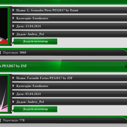
Назва:
L. Gonzalez Pirez PES2017 by Danni
Категорія:
Estudiantes
Дата:
13.04.2024
Додав:
Andrey_Pol
Додати коментар
Переглядів:
3066
as PES2017 by ZSF
Назва:
Facundo Farias PES2017 by ZSF
Категорія:
Estudiantes
Дата:
05.04.2024
Додав:
Andrey_Pol
Додати коментар
Переглядів:
778