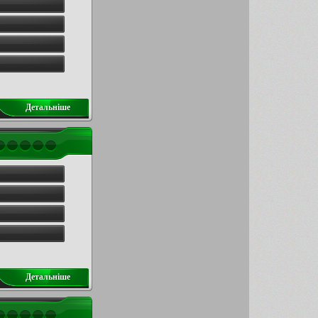
Детальнiше
Детальнiше