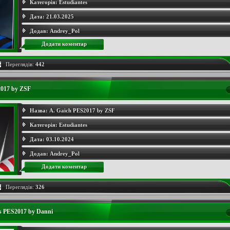
Категорія:
Estudiantes
Дата:
21.03.2025
Додав:
Andrey_Pol
Додати коментар
Переглядів:
442
2017 by ZSF
Назва:
A. Gaich PES2017 by ZSF
Категорія:
Estudiantes
Дата:
03.10.2024
Додав:
Andrey_Pol
Додати коментар
Переглядів:
326
s PES2017 by Danni