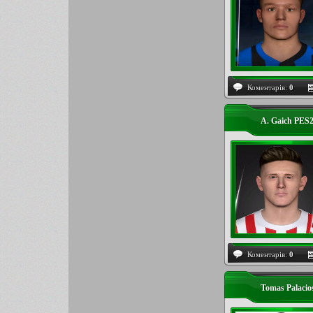
Коментарів:
0
A. Gaich PES
Коментарів:
0
Tomas Palacio