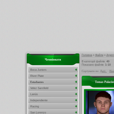
Головна
»
Файли
»
Argent
Чемпіонати
В категорії файлів
:
40
Показано файлів
:
1-10
Boca Juniors
Сортувати по
:
Даті
·
Наз
River Plate
Tomas Palaci
Estudiantes
Velez Sarsfield
Lanús
Independiente
Racing
San Lorenzo