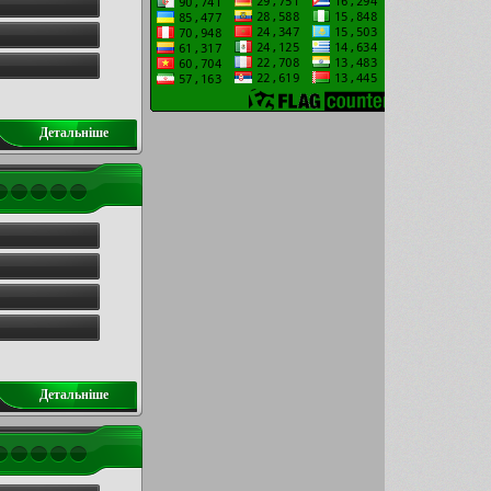
Детальнiше
Детальнiше