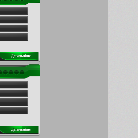
Детальнiше
Детальнiше