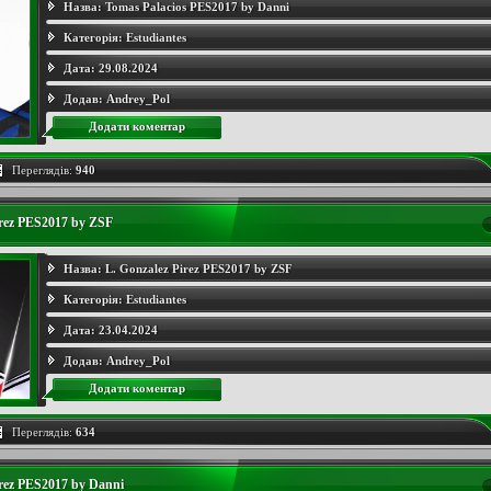
Назва:
Tomas Palacios PES2017 by Danni
Категорія:
Estudiantes
Дата:
29.08.2024
Додав:
Andrey_Pol
Додати коментар
Переглядів:
940
irez PES2017 by ZSF
Назва:
L. Gonzalez Pirez PES2017 by ZSF
Категорія:
Estudiantes
Дата:
23.04.2024
Додав:
Andrey_Pol
Додати коментар
Переглядів:
634
irez PES2017 by Danni