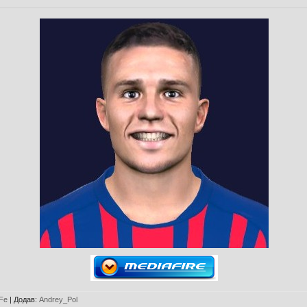
Fe
|
Додав
:
Andrey_Pol