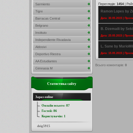
Переглядів
:
1454
|
Рей
Sarmiento
Ramon Lopes by Z
Tigre
Barracas Central
Дата: 30.05.2015 | Прос
Belgrano
B. Dzemaili by Seki
Instituto
Дата: 25.05.2015 | Прос
Independiente Rivadavia
L. Sane by MarioM
Aldosivi
Дата: 15.05.2015 | Прос
Deportivo Riestra
AA Estudiantes
Всього коментарів
:
0
Gimnasia M
Статистика сайту
Зараз online
Онлайн всього:
87
Гостей:
86
Користувачів:
1
deig5915