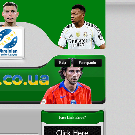
Вхід
Реєстрація
Face Link Error?