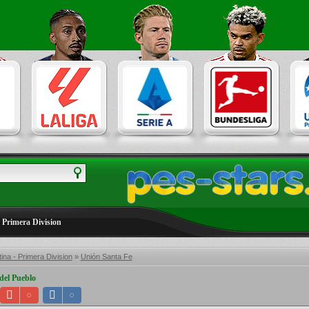
 Primera Division
ina - Primera Division
»
Unión Santa Fe
del Pueblo