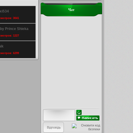
Чат
xi534
осмотров: 3041
by Prince Shieka
осмотров: 1227
ik
осмотров: 6299