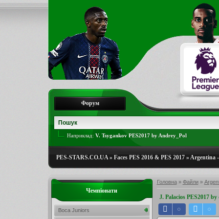
Форум
Наприклад:
V. Tsygankov PES2017 by Andrey_Pol
PES-STARS.CO.UA
»
Faces PES 2016 & PES 2017
»
Argentina -
Головна
»
Файли
»
Argent
Чемпіонати
J. Palacios PES2017 by 
Boca Juniors