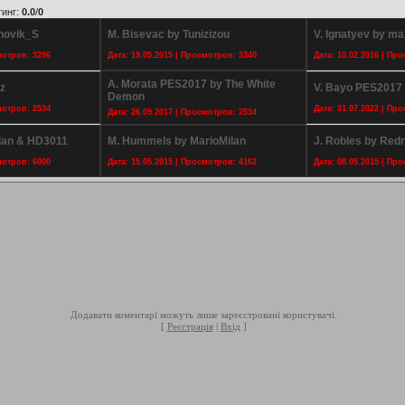
тинг
:
0.0
/
0
novik_S
M. Bisevac by Tunizizou
V. Ignatyev by ma
мотров: 3296
Дата: 19.05.2015 | Просмотров: 3340
Дата: 10.02.2016 | Пр
A. Morata PES2017 by The White
z
V. Bayo PES2017 
Demon
мотров: 2534
Дата: 31.07.2022 | Пр
Дата: 26.09.2017 | Просмотров: 2534
ilan & HD3011
M. Hummels by MarioMilan
J. Robles by Redn
мотров: 6000
Дата: 15.05.2015 | Просмотров: 4162
Дата: 08.05.2015 | Пр
Додавати коментарі можуть лише зареєстровані користувачі.
[
Реєстрація
|
Вхід
]