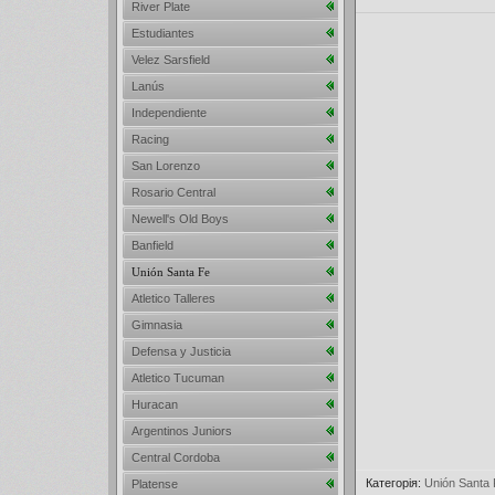
River Plate
Estudiantes
Velez Sarsfield
Lanús
Independiente
Racing
San Lorenzo
Rosario Central
Newell's Old Boys
Banfield
Unión Santa Fe
Atletico Talleres
Gimnasia
Defensa y Justicia
Atletico Tucuman
Huracan
Argentinos Juniors
Central Cordoba
Категорія
:
Unión Santa 
Platense