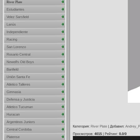
River Plate
Estudiantes
Velez Sarsfield
Lanús
Independiente
Racing
San Lorenzo
Rosario Central
Newell's Old Boys
Banfield
Unión Santa Fe
Atletico Talleres
Gimnasia
Defensa y Justicia
Atletico Tucuman
Huracan
Argentinos Juniors
Категория
:
River Plate
|
Добавил
:
Andrey_P
Central Cordoba
Просмотров
:
4015
|
Рейтинг
:
0.0
/
0
Platense