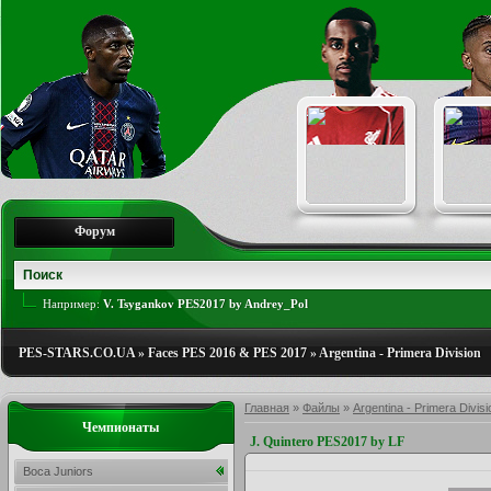
Форум
Например:
V. Tsygankov PES2017 by Andrey_Pol
PES-STARS.CO.UA
»
Faces PES 2016 & PES 2017
»
Argentina - Primera Division
Главная
»
Файлы
»
Argentina - Primera Divisi
Чемпионаты
J. Quintero PES2017 by LF
Boca Juniors