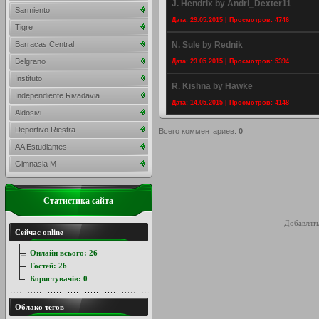
J. Hendrix by Andri_Dexter11
Sarmiento
Дата: 29.05.2015 | Просмотров: 4746
Tigre
Barracas Central
N. Sule by Rednik
Belgrano
Дата: 23.05.2015 | Просмотров: 5394
Instituto
R. Kishna by Hawke
Independiente Rivadavia
Дата: 14.05.2015 | Просмотров: 4148
Aldosivi
Deportivo Riestra
Всего комментариев
:
0
AA Estudiantes
Gimnasia M
Статистика сайта
Добавлять
Сейчас online
Онлайн всього:
26
Гостей:
26
Користувачів:
0
Облако тегов