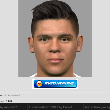
ав
:
dima-borisenko
тинг
:
0.0
/
0
 by milos987
L. Pavoletti PES2017 by EmreT
Marat Izmaylov b