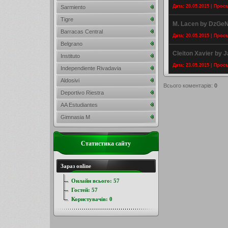
Дата: 28.05.2015 | Прос
Sarmiento
Tigre
M. Lacen by DzGe
Barracas Central
Дата: 20.05.2015 | Прос
Belgrano
Cleiton Xavier by 
Instituto
Дата: 23.05.2015 | Прос
Independiente Rivadavia
Aldosivi
Всього коментарів
:
0
Deportivo Riestra
AA Estudiantes
Gimnasia M
Статистика сайту
Зараз online
Онлайн всього:
57
Гостей:
57
Користувачів:
0