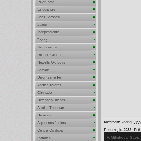
River Plate
Estudiantes
Velez Sarsfield
Lanús
Independiente
Racing
San Lorenzo
Rosario Central
Newell's Old Boys
Banfield
Unión Santa Fe
Atletico Talleres
Gimnasia
Defensa y Justicia
Atletico Tucuman
Huracan
Категорія
:
Racing
|
Дод
Argentinos Juniors
Переглядів
:
2232
|
Рей
Central Cordoba
V. Milinkovic-Savic
Platense