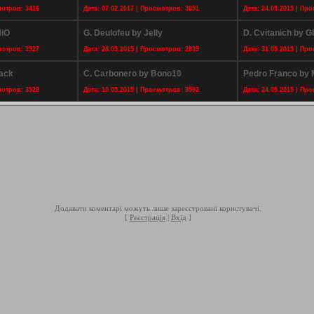
мотров: 3416
Дата: 07.02.2017 | Просмотров: 3051
Дата: 24.05.2015 | Пр
NiO
G. Deulofeu by Jelly
D. Cvitanich by G
мотров: 3527
Дата: 28.05.2015 | Просмотров: 2839
Дата: 31.05.2015 | Пр
Jack
C. Carbonero by Bono10
Pedro Franco by
мотров: 3528
Дата: 10.05.2015 | Просмотров: 3592
Дата: 24.05.2015 | Пр
Додавати коментарі можуть лише зареєстровані користувачі.
[
Реєстрація
|
Вхід
]