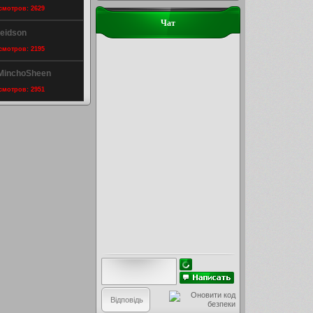
осмотров: 2629
Чат
leidson
осмотров: 2195
 MinchoSheen
осмотров: 2951