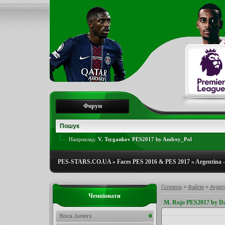
Форум
Наприклад:
V. Tsygankov PES2017 by Andrey_Pol
PES-STARS.CO.UA
»
Faces PES 2016 & PES 2017
»
Argentina -
Головна
»
Файли
»
Argent
Чемпіонати
M. Rojo PES2017 by Da
Boca Juniors