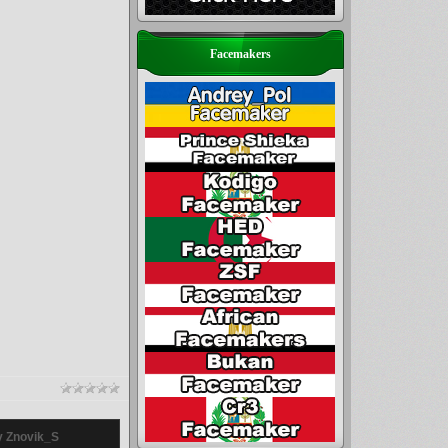
Facemakers
y Znovik_S