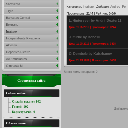
Sarmiento
Категория
:
Instituto
|
Добавил
:
Andrey_Pol
Tigre
Просмотров
:
2144
|
Рейтинг
:
0.0
/
0
Barracas Central
L. Hinterseer by Andri_Dexter11
Belgrano
Дата: 11.05.2015 | Просмотров: 3244
Instituto
J. Iturbe by Bono10
Independiente Rivadavia
Дата: 11.05.2015 | Просмотров: 3458
Aldosivi
Deportivo Riestra
O. Dembele by Kairzhanov
AA Estudiantes
Дата: 25.03.2016 | Просмотров: 5793
Gimnasia M
Всего комментариев
:
0
Статистика сайта
Сейчас online
Онлайн всього:
102
Гостей:
102
Добавлять
Користувачів:
0
Облако тегов