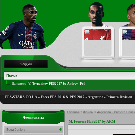
Форум
Например:
V. Tsygankov PES2017 by Andrey_Pol
PES-STARS.CO.UA
»
Faces PES 2016 & PES 2017
»
Argentina - Primera Division
Главная
»
Файлы
»
Argentina - Primera Divisi
Чемпионаты
M. Fonseca PES2017 by ARM
Boca Juniors