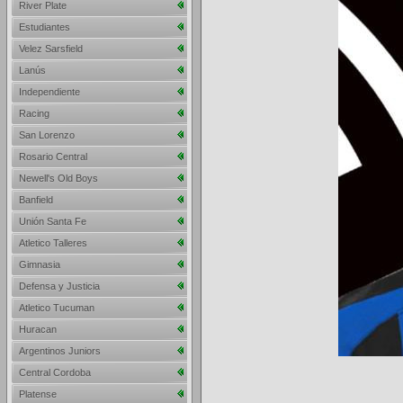
River Plate
Estudiantes
Velez Sarsfield
Lanús
Independiente
Racing
San Lorenzo
Rosario Central
Newell's Old Boys
Banfield
Unión Santa Fe
Atletico Talleres
Gimnasia
Defensa y Justicia
Atletico Tucuman
Huracan
Argentinos Juniors
Central Cordoba
Platense