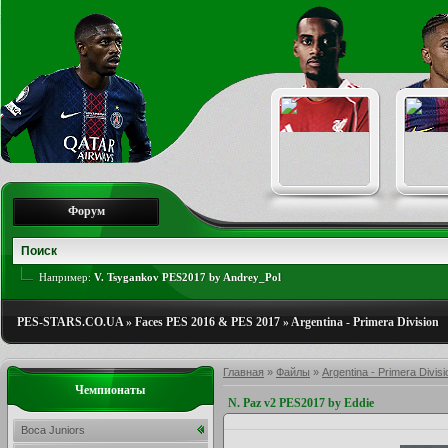
Форум
Например:
V. Tsygankov PES2017 by Andrey_Pol
PES-STARS.CO.UA
»
Faces PES 2016 & PES 2017
»
Argentina - Primera Division
Главная
»
Файлы
»
Argentina - Primera Divisi
Чемпионаты
N. Paz v2 PES2017 by Eddie
Boca Juniors