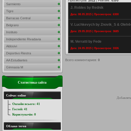
Просмотров
:
2012
|
Рейтинг
:
0.0
/
0
Sarmiento
J. Robles by Rednik
Tigre
Дата: 08.05.2015 | Просмотров: 6300
Barracas Central
V. Luchkevych by Znovik_S & Oleh4
Belgrano
Дата: 29.05.2015 | Просмотров: 3685
Instituto
Independiente Rivadavia
M. Verratti by Fede
Aldosivi
Дата: 24.05.2015 | Просмотров: 3326
Deportivo Riestra
Всего комментариев
:
0
AA Estudiantes
Gimnasia M
Статистика сайта
Сейчас online
Добавлять
Онлайн всього:
41
Гостей:
41
Користувачів:
0
Облако тегов