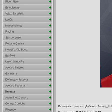
River Plate
Estudiantes
Velez Sarsfield
Lanús
Independiente
Racing
San Lorenzo
Rosario Central
Newell's Old Boys
Banfield
Unión Santa Fe
Atletico Talleres
Gimnasia
Defensa y Justicia
Atletico Tucuman
Huracan
Argentinos Juniors
Central Cordoba
Категория
:
Huracan
|
Добавил
:
Andrey_Pol
Platense