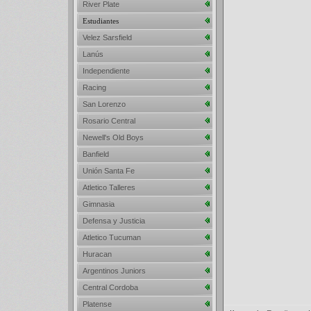
River Plate
Estudiantes
Velez Sarsfield
Lanús
Independiente
Racing
San Lorenzo
Rosario Central
Newell's Old Boys
Banfield
Unión Santa Fe
Atletico Talleres
Gimnasia
Defensa y Justicia
Atletico Tucuman
Huracan
Argentinos Juniors
Central Cordoba
Platense