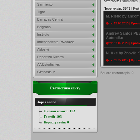
Категорія
:
Estudiantes
Sarmiento
Переглядів
:
3543
|
Рей
Tigre
M. Ristic by ancom
Barracas Central
Дата: 28.05.2015 | Прос
Belgrano
Andrey Santos PE
Instituto
Autentiko
Independiente Rivadavia
Дата: 15.02.2023 | Прос
Aldosivi
N. Ake by Znovik_
Deportivo Riestra
Дата: 11.05.2015 | Прос
AA Estudiantes
Gimnasia M
Всього коментарів
:
0
Статистика сайту
Зараз online
Онлайн всього:
103
Гостей:
103
Користувачів:
0