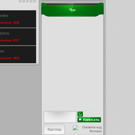
Чат
Hawke
осмотров: 4332
 Grkm
осмотров: 6127
ews
осмотров: 2816