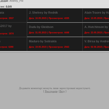
|
Додав
:
Andrey_Pol
тинг
:
0.0
/
0
ata
J. Shelvey by Rednik
Alain Traore by 
мотров: 2937
Дата: 10.05.2015 | Просмотров: 4335
Дата: 13.05.2015 | Пр
S2017 by
Dudu by Gleidson
A. Hutchinson by
Дата: 31.05.2015 | Просмотров: 4448
Дата: 23.05.2015 | Пр
мотров: 1674
S
Maduro by Sotirakis
V. Birsa by Andr
мотров: 6390
Дата: 19.05.2015 | Просмотров: 2943
Дата: 02.06.2015 | Пр
Додавати коментарі можуть лише зареєстровані користувачі.
[
Реєстрація
|
Вхід
]