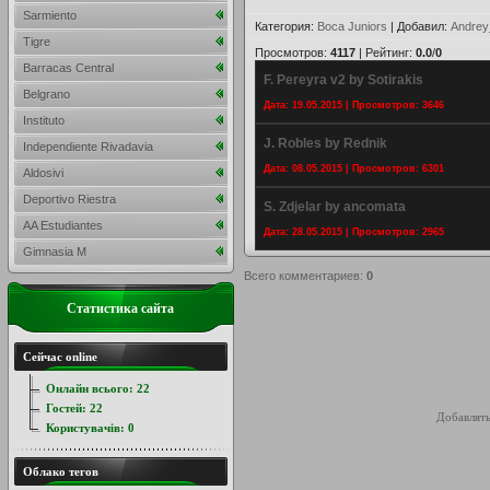
Sarmiento
Категория
:
Boca Juniors
|
Добавил
:
Andrey
Tigre
Просмотров
:
4117
|
Рейтинг
:
0.0
/
0
Barracas Central
F. Pereyra v2 by Sotirakis
Belgrano
Дата: 19.05.2015 | Просмотров: 3646
Instituto
J. Robles by Rednik
Independiente Rivadavia
Дата: 08.05.2015 | Просмотров: 6301
Aldosivi
Deportivo Riestra
S. Zdjelar by ancomata
AA Estudiantes
Дата: 28.05.2015 | Просмотров: 2965
Gimnasia M
Всего комментариев
:
0
Статистика сайта
Сейчас online
Онлайн всього:
22
Гостей:
22
Добавлять
Користувачів:
0
Облако тегов