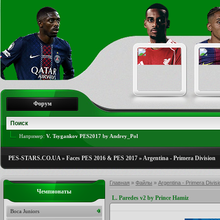
Форум
Например:
V. Tsygankov PES2017 by Andrey_Pol
PES-STARS.CO.UA
»
Faces PES 2016 & PES 2017
»
Argentina - Primera Division
Главная
»
Файлы
»
Argentina - Primera Divisi
Чемпионаты
L. Paredes v2 by Prince Hamiz
Boca Juniors