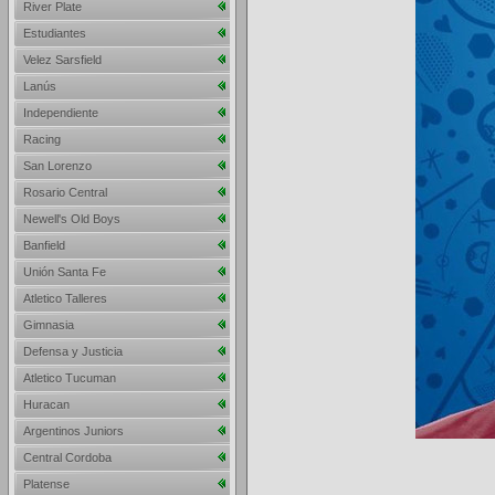
River Plate
Estudiantes
Velez Sarsfield
Lanús
Independiente
Racing
San Lorenzo
Rosario Central
Newell's Old Boys
Banfield
Unión Santa Fe
Atletico Talleres
Gimnasia
Defensa y Justicia
Atletico Tucuman
Huracan
Argentinos Juniors
Central Cordoba
Platense