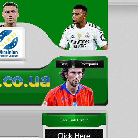
Вхід
Реєстрація
Face Link Error?