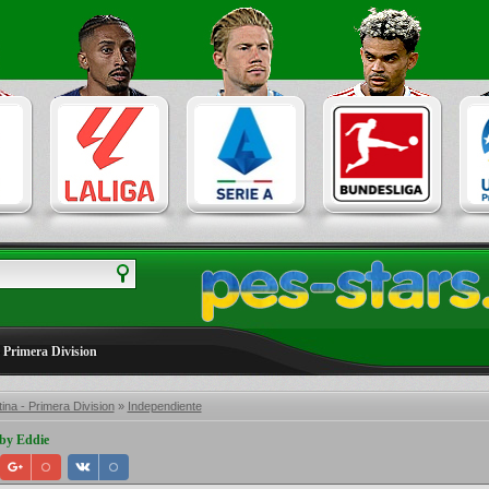
 Primera Division
ina - Primera Division
»
Independiente
 by Eddie