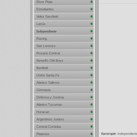
River Plate
Estudiantes
Velez Sarsfield
Lanús
Independiente
Racing
San Lorenzo
Rosario Central
Newell's Old Boys
Banfield
Unión Santa Fe
Atletico Talleres
Gimnasia
Defensa y Justicia
Atletico Tucuman
Huracan
Argentinos Juniors
Central Cordoba
Категорія
:
Independient
Platense