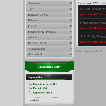
Переглядів
:
1701
|
Рей
Sarmiento
S. Abdel-Khalik by
Tigre
Barracas Central
Дата: 19.08.2016 | Прос
Belgrano
P. Nakoulma by Ya
Instituto
Дата: 21.05.2015 | Прос
Independiente Rivadavia
S. Aluko by Shagg
Aldosivi
Дата: 24.05.2015 | Прос
Deportivo Riestra
AA Estudiantes
Всього коментарів
:
0
Gimnasia M
Статистика сайту
Зараз online
Онлайн всього:
107
Гостей:
106
Користувачів:
1
nerdydz