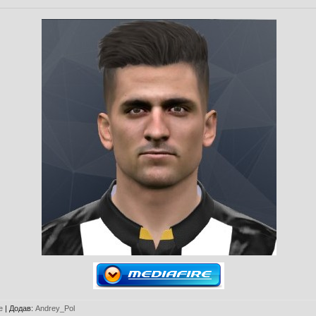
e
|
Додав
:
Andrey_Pol