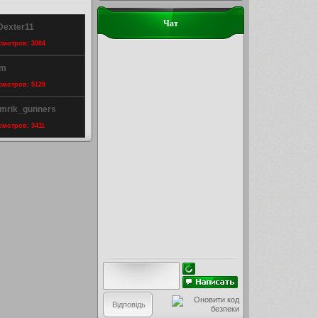
Чат
Dexter11
осмотров: 3004
km
осмотров: 5129
hamrik_gunners
осмотров: 3411