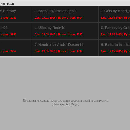
тинг
:
0.0
/
0
 M.El3raby
J. Brenet by Professional
J. Geis by Andri_
мотров: 1535
Дата: 19.02.2016 | Просмотров: 3614
Дата: 26.05.2015 | Пр
sin02
L. Ulloa by Rednik
G. Pandev by Gr
мотров: 2995
Дата: 24.05.2015 | Просмотров: 4387
Дата: 23.05.2015 | Пр
y
J. Hendrix by Andri_Dexter11
H. Bellerin by s
мотров: 3757
Дата: 29.05.2015 | Просмотров: 4744
Дата: 17.05.2015 | Пр
Додавати коментарі можуть лише зареєстровані користувачі.
[
Реєстрація
|
Вхід
]