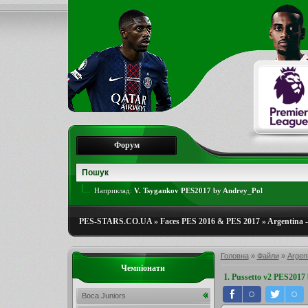
Форум
Наприклад:
V. Tsygankov PES2017 by Andrey_Pol
PES-STARS.CO.UA
»
Faces PES 2016 & PES 2017
»
Argentina -
Головна
»
Файли
»
Argent
Чемпіонати
I. Pussetto v2 PES2017
Boca Juniors