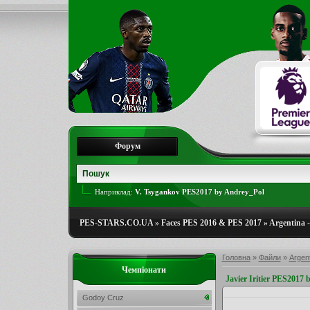
Форум
Наприклад:
V. Tsygankov PES2017 by Andrey_Pol
PES-STARS.CO.UA
»
Faces PES 2016 & PES 2017
»
Argentina -
Головна
»
Файли
»
Argent
Чемпіонати
Javier Iritier PES2017
Godoy Cruz