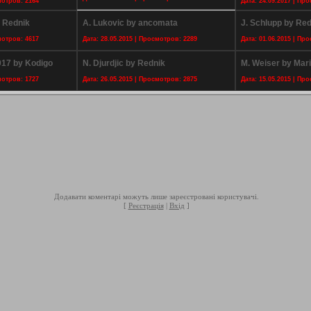
мотров: 2164
Дата: 24.09.2017 | Пр
y Rednik
A. Lukovic by ancomata
J. Schlupp by Red
мотров: 4617
Дата: 28.05.2015 | Просмотров: 2289
Дата: 01.06.2015 | Пр
17 by Kodigo
N. Djurdjic by Rednik
M. Weiser by Mar
мотров: 1727
Дата: 26.05.2015 | Просмотров: 2875
Дата: 15.05.2015 | Пр
Додавати коментарі можуть лише зареєстровані користувачі.
[
Реєстрація
|
Вхід
]