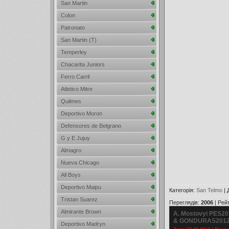
San Martin
Colon
Patronato
San Martin (T)
Temperley
Chacarita Juniors
Ferro Carril
Atletico Mitre
Quilmes
Deportivo Moron
Defensores de Belgrano
G y E Jujuy
Almagro
Nueva Chicago
All Boys
Deportivo Maipu
Категорія
:
San Telmo
|
Tristan Suarez
Переглядів
:
2006
|
Рей
Almirante Brown
A. Mostovyi PES20
& GONDURAS201
Deportivo Madryn