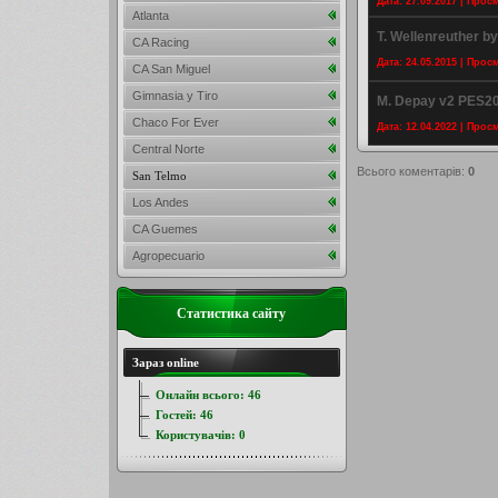
Дата: 27.09.2017 | Прос
Atlanta
T. Wellenreuther b
CA Racing
Дата: 24.05.2015 | Прос
CA San Miguel
Gimnasia y Tiro
M. Depay v2 PES20
Chaco For Ever
Дата: 12.04.2022 | Прос
Central Norte
Всього коментарів
:
0
San Telmo
Los Andes
CA Guemes
Agropecuario
Статистика сайту
Зараз online
Онлайн всього:
46
Гостей:
46
Користувачів:
0