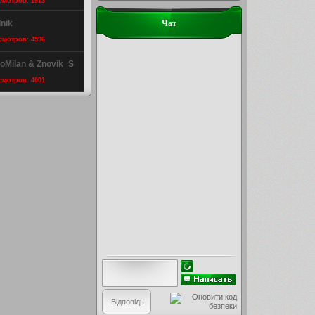
осмотров: 1913
nik
Чат
осмотров: 4596
ioMilan & Znovik_S
осмотров: 4001