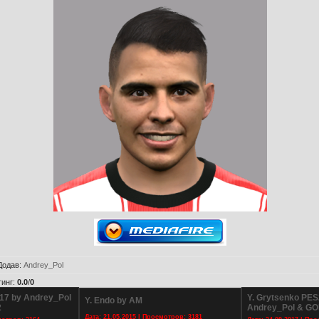
Додав
:
Andrey_Pol
тинг
:
0.0
/
0
17 by Andrey_Pol
Y. Grytsenko PES
Y. Endo by AM
2
Andrey_Pol & G
Дата: 21.05.2015 | Просмотров: 3181