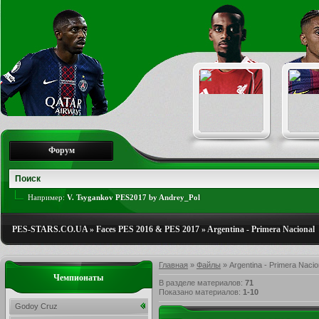
Форум
Например:
V. Tsygankov PES2017 by Andrey_Pol
PES-STARS.CO.UA
»
Faces PES 2016 & PES 2017
»
Argentina - Primera Nacional
Главная
»
Файлы
» Argentina - Primera Nacio
Чемпионаты
В разделе материалов
:
71
Показано материалов
:
1-10
Godoy Cruz