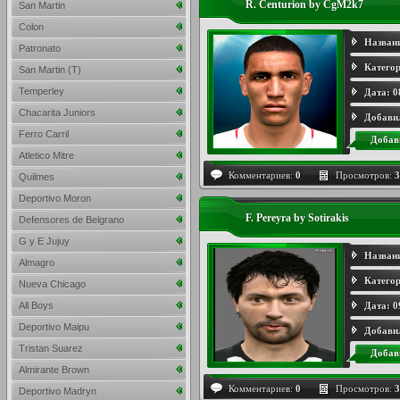
R. Centurion by CgM2k7
San Martin
Colon
Назван
Patronato
Категор
San Martin (T)
Temperley
Дата:
0
Chacarita Juniors
Добави
Ferro Carril
Добав
Atletico Mitre
Комментариев:
0
Просмотров:
3
Quilmes
Deportivo Moron
F. Pereyra by Sotirakis
Defensores de Belgrano
G y E Jujuy
Назван
Almagro
Категор
Nueva Chicago
All Boys
Дата:
0
Deportivo Maipu
Добави
Tristan Suarez
Добав
Almirante Brown
Комментариев:
0
Просмотров:
3
Deportivo Madryn