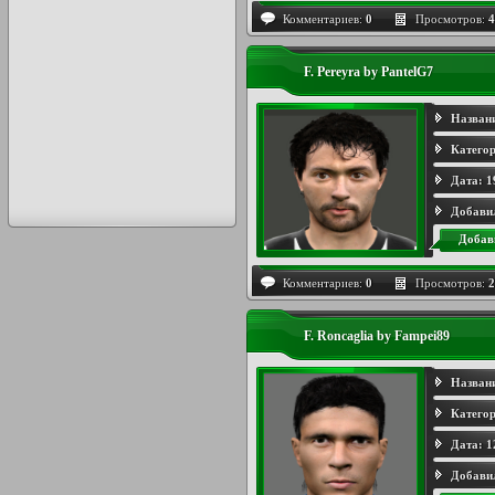
Комментариев:
0
Просмотров:
4
F. Pereyra by PantelG7
Назван
Категор
Дата:
1
Добави
Добав
Комментариев:
0
Просмотров:
2
F. Roncaglia by Fampei89
Назван
Категор
Дата:
1
Добави