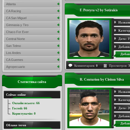
Atlanta
F. Pereyra v2 by Sotirakis
CA Racing
CA San Miguel
Назван
Gimnasia y Tiro
Категор
Chaco For Ever
Дата:
1
Central Norte
San Telmo
Добави
Los Andes
Добав
CA Guemes
Комментариев:
0
Просмотров:
3
Agropecuario
R. Centurion by Cleiton Silva
Статистика сайта
Назван
Сейчас online
Категор
Онлайн всього:
66
Дата:
2
Гостей:
66
Користувачів:
0
Добави
Добав
Облако тегов