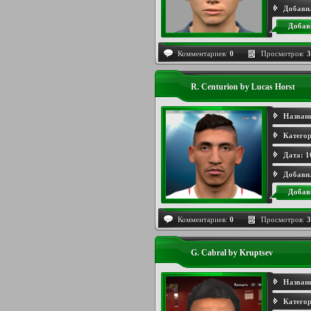
Добави
Добав
Комментариев:
0
Просмотров:
3
R. Centurion by Lucas Horst
Назван
Категор
Дата:
1
Добави
Добав
Комментариев:
0
Просмотров:
3
G. Cabral by Kruptsev
Назван
Категор