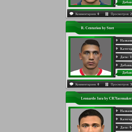
Добав
Комментариев:
0
Просмотров:
2
R. Centurion by Steet
Назван
Категор
Дата:
1
Добави
Добав
Комментариев:
0
Просмотров:
3
Leonardo Jara by CR7facemaker
Назван
Категор
Дата:
0