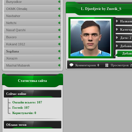
Bunyodkor
L. Djordjevic by Znovik_S
OKMK Olmaliq
Navbahor
Назван
Neftchi
Категор
Nasaf Qarshi
Buxoro
Дата:
2
Kokand 1912
Добави
Sogdiana
Добав
Xorazm
Комментариев:
0
Просмотров:
2
Mashal Mubarek
Статистика сайта
Сейчас online
Онлайн всього:
107
Гостей:
107
Користувачів:
0
Облако тегов