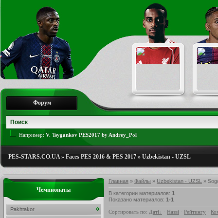
Форум
Например:
V. Tsygankov PES2017 by Andrey_Pol
PES-STARS.CO.UA
»
Faces PES 2016 & PES 2017
»
Uzbekistan - UZSL
Главная
»
Файлы
»
Uzbekistan - UZSL
» Sog
Чемпионаты
В категории материалов
:
1
Показано материалов
:
1-1
Pakhtakor
Сортировать по
:
Даті
·
Назві
·
Рейтингу
·
Ко