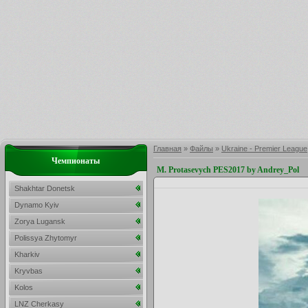
Главная
»
Файлы
»
Ukraine - Premier League
Чемпионаты
M. Protasevych PES2017 by Andrey_Pol
Shakhtar Donetsk
Dynamo Kyiv
Zorya Lugansk
Polissya Zhytomyr
Kharkiv
Kryvbas
Kolos
LNZ Cherkasy