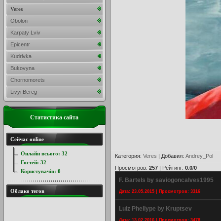
Veres
Obolon
Karpaty Lviv
Epicentr
Kudrivka
Bukovyna
Chornomorets
Livyi Bereg
Статистика сайта
Сейчас online
Онлайн всього:
32
Категория
:
Veres
|
Добавил
:
Andrey_Pol
Гостей:
32
Просмотров
:
257
|
Рейтинг
:
0.0
/
0
Користувачів:
0
F. Bartels by saviogoncalves1995
Облако тегов
Дата: 23.05.2015 | Просмотров: 3316
Luiz Phellype by Kruptsev
Дата: 13.02.2016 | Просмотров: 3478