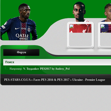
Форум
Например:
V. Tsygankov PES2017 by Andrey_Pol
PES-STARS.CO.UA
»
Faces PES 2016 & PES 2017
»
Ukraine - Premier League