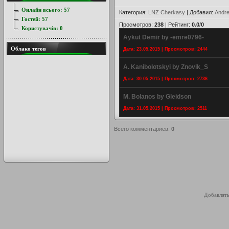
Онлайн всього:
57
Категория
:
LNZ Cherkasy
|
Добавил
:
Andre
Гостей:
57
Просмотров
:
238
|
Рейтинг
:
0.0
/
0
Користувачів:
0
Aykut Demir by -emre0796-
Облако тегов
Дата: 23.05.2015 | Просмотров: 2444
A. Kanibolotskyi by Znovik_S
Дата: 30.05.2015 | Просмотров: 2736
M. Bolanos by Gleidson
Дата: 31.05.2015 | Просмотров: 2511
Всего комментариев
:
0
Добавлять