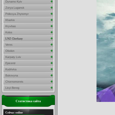
Dynamo Kyiv
Zorya Lugansk
Polissya Zhytomyr
Kharkiv
Kryvbas
Kolos
LNZ Cherkasy
Veres
Obolon
Karpaty Lviv
Epicentr
Kudrivka
Bukovyna
Chornomorets
Livyi Bereg
Статистика сайта
Сейчас online