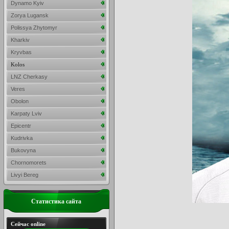
Dynamo Kyiv
Zorya Lugansk
Polissya Zhytomyr
Kharkiv
Kryvbas
Kolos
LNZ Cherkasy
Veres
Obolon
Karpaty Lviv
Epicentr
Kudrivka
Bukovyna
Chornomorets
Livyi Bereg
Статистика сайта
Сейчас online