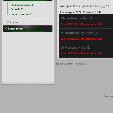
Онлайн всього:
83
Категория
:
Kolos
|
Добавил
:
Andrey_Pol
Гостей:
82
Просмотров
:
989
|
Рейтинг
:
0.0
/
0
Користувачів:
1
Cleber Reis by Rednik
Thorgfinn
Дата: 23.05.2015 | Просмотров: 3804
Облако тегов
M. Bartulovic by Znovik_S
Дата: 29.05.2015 | Просмотров: 2918
W. Morgan by rednik
Дата: 24.05.2015 | Просмотров: 3914
Всего комментариев
:
0
Добавлять