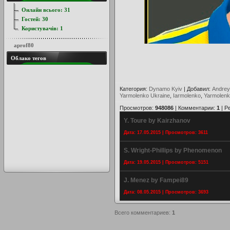
Онлайн всього:
31
Гостей:
30
Користувачів:
1
aprof80
Облако тегов
Категория
:
Dynamo Kyiv
|
Добавил
:
Andrey
Yarmolenko Ukraine
,
Iarmolenko
,
Yarmolen
Просмотров
:
948086
|
Комментарии
:
1
|
Р
Y. Toure by Kairzhanov
Дата: 17.05.2015 | Просмотров: 3611
S. Wright-Phillips by Phenomenon
Дата: 19.05.2015 | Просмотров: 5151
J. Menez by Fampei89
Дата: 08.05.2015 | Просмотров: 3693
Всего комментариев
:
1