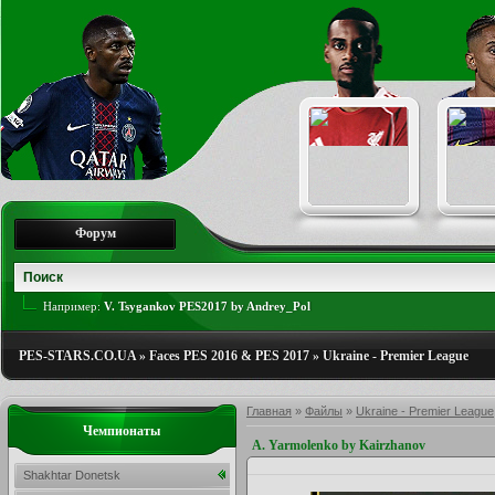
Форум
Например:
V. Tsygankov PES2017 by Andrey_Pol
PES-STARS.CO.UA
»
Faces PES 2016 & PES 2017
»
Ukraine - Premier League
Главная
»
Файлы
»
Ukraine - Premier League
Чемпионаты
A. Yarmolenko by Kairzhanov
Shakhtar Donetsk