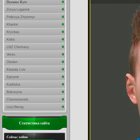
Dynamo Kyiv
Zorya Lugansk
Polissya Zhytomyr
Kharkiv
Kryvbas
Kolos
LNZ Cherkasy
Veres
Obolon
Karpaty Lviv
Epicentr
Kudrivka
Bukovyna
Chornomorets
Livyi Bereg
Статистика сайта
Сейчас online