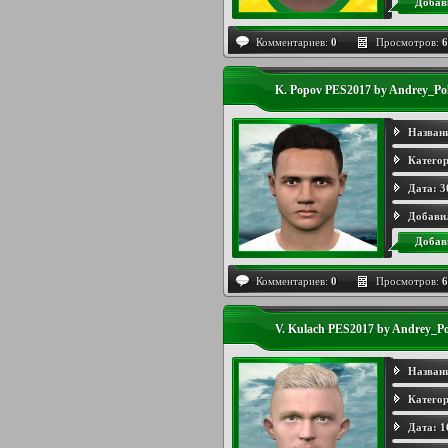
Добав
Комментариев:
0
Просмотров:
6
K. Popov PES2017 by Andrey_Po
Назван
Категор
Дата:
3
Добави
Добав
Комментариев:
0
Просмотров:
6
V. Kulach PES2017 by Andrey_Po
Назван
Категор
Дата:
1