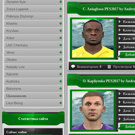
Dynamo Kyiv
C. Aniagboso PES2017 by Andre
Zorya Lugansk
Polissya Zhytomyr
Назван
Kharkiv
Категор
Kryvbas
Kolos
Дата:
0
LNZ Cherkasy
Добави
Veres
Добав
Obolon
Комментариев:
0
Просмотров:
6
Karpaty Lviv
Epicentr
O. Kapliyenko PES2017 by Andr
Kudrivka
Bukovyna
Назван
Chornomorets
Категор
Livyi Bereg
Дата:
2
Статистика сайта
Добави
Добав
Сейчас online