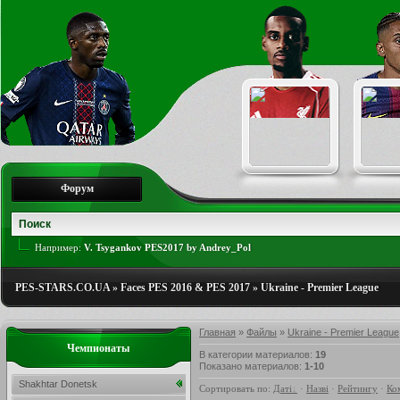
Форум
Например:
V. Tsygankov PES2017 by Andrey_Pol
PES-STARS.CO.UA
»
Faces PES 2016 & PES 2017
»
Ukraine - Premier League
Главная
»
Файлы
»
Ukraine - Premier League
Чемпионаты
В категории материалов
:
19
Показано материалов
:
1-10
Shakhtar Donetsk
Сортировать по
:
Даті
·
Назві
·
Рейтингу
·
Ко