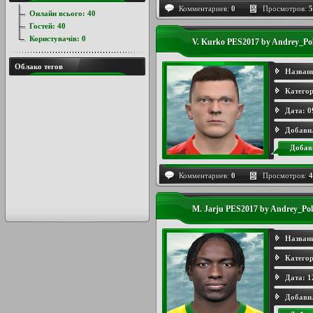
Комментариев:
0
Просмотров:
5
Онлайн всього:
40
Гостей:
40
Користувачів:
0
V. Kurko PES2017 by Andrey_Po
Облако тегов
Назван
Категор
Дата:
0
Добави
Добав
Комментариев:
0
Просмотров:
4
M. Jarju PES2017 by Andrey_Pol
Назван
Категор
Дата:
1
Добави