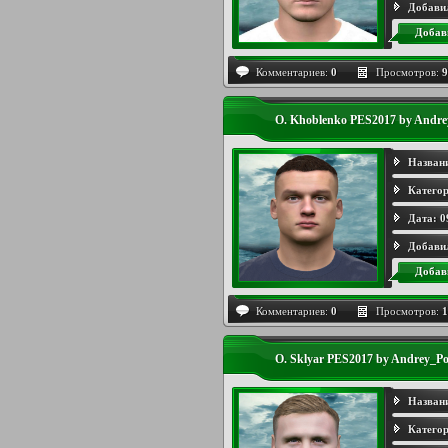
Добави
Добав
Комментариев:
0
Просмотров:
9
O. Khoblenko PES2017 by Andre
Назван
Категор
Дата:
0
Добави
Добав
Комментариев:
0
Просмотров:
1
O. Sklyar PES2017 by Andrey_Po
Назван
Категор