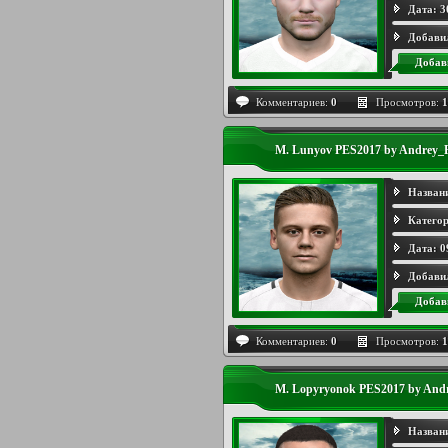
Дата:
3
Добави
Добав
Комментариев:
0
Просмотров:
1
M. Lunyov PES2017 by Andrey_
Назван
Категор
Дата:
0
Добави
Добав
Комментариев:
0
Просмотров:
1
M. Lopyryonok PES2017 by And
Назван