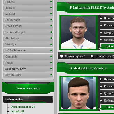
Poltava
P. Lukyanchuk PES2017 by An
Inhulets
Metalist
Назван
Prykarpattia
Категор
Nyva Ternopil
Feniks Mariupol
Дата:
0
Ahrobiznes
Добави
Viktoriya
Добав
UCSA Tarasivka
Комментариев:
1
Просмотров:
2
Chernigiv
Probiy
S. Myakushko by Znovik_S
Lokomotyv Kyiv
Kulykiv-Bilka
Назван
Категор
Статистика сайта
Дата:
0
Сейчас online
Добави
Онлайн всього:
28
Добав
Гостей:
28