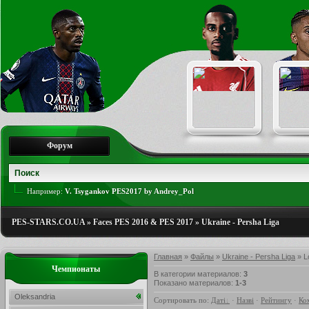
Форум
Например:
V. Tsygankov PES2017 by Andrey_Pol
PES-STARS.CO.UA
»
Faces PES 2016 & PES 2017
»
Ukraine - Persha Liga
Главная
»
Файлы
»
Ukraine - Persha Liga
» L
Чемпионаты
В категории материалов
:
3
Показано материалов
:
1-3
Oleksandria
Сортировать по
:
Даті
·
Назві
·
Рейтингу
·
Ко