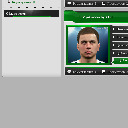
Користувачів:
0
Комментариев:
0
Просмотров:
2
Облако тегов
S. Myakushko by Vlad
Назван
Категор
Дата:
2
Добави
Добав
Комментариев:
0
Просмотров:
2