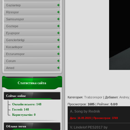
Gaziantep
Rizespor
Samsunspor
Goztepe
Eyupspor
Genclerbirligi
Kocaelispor
Erzurumspor
Corum
Amed
Статистика сайта
Сейчас online
Категория
:
Trabzonspor
|
Добавил
:
Andrey
Онлайн всього:
148
Просмотров
:
1685
|
Рейтинг
:
0.0
/
0
Гостей:
148
A. Song by Rednik
Користувачів:
0
Дата: 16.05.2015 | Просмотров: 3769
Облако тегов
V. Lindelof PES2017 by