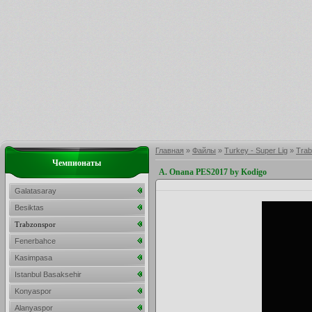
Главная
»
Файлы
»
Turkey - Super Lig
»
Trab
Чемпионаты
A. Onana PES2017 by Kodigo
Galatasaray
Besiktas
Trabzonspor
Fenerbahce
Kasimpasa
Istanbul Basaksehir
Konyaspor
Alanyaspor