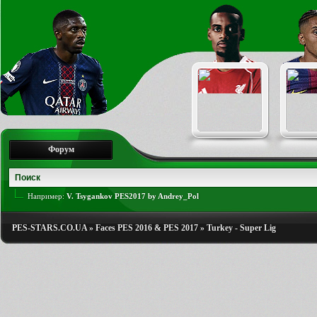
Форум
Например:
V. Tsygankov PES2017 by Andrey_Pol
PES-STARS.CO.UA
»
Faces PES 2016 & PES 2017
»
Turkey - Super Lig