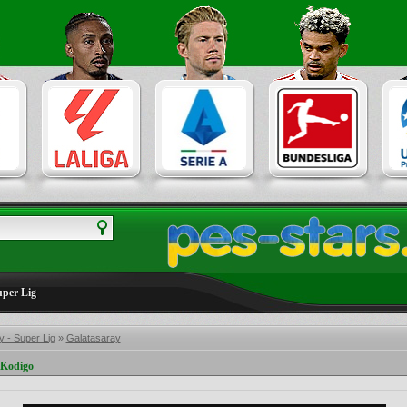
uper Lig
 - Super Lig
»
Galatasaray
 Kodigo