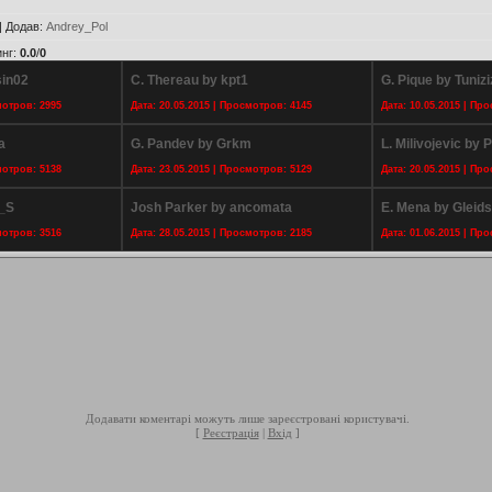
|
Додав
:
Andrey_Pol
инг
:
0.0
/
0
sin02
C. Thereau by kpt1
G. Pique by Tuniz
мотров: 2995
Дата: 20.05.2015 | Просмотров: 4145
Дата: 10.05.2015 | Пр
a
G. Pandev by Grkm
L. Milivojevic by 
мотров: 5138
Дата: 23.05.2015 | Просмотров: 5129
Дата: 20.05.2015 | Пр
k_S
Josh Parker by ancomata
E. Mena by Gleid
мотров: 3516
Дата: 28.05.2015 | Просмотров: 2185
Дата: 01.06.2015 | Пр
Додавати коментарі можуть лише зареєстровані користувачі.
[
Реєстрація
|
Вхід
]