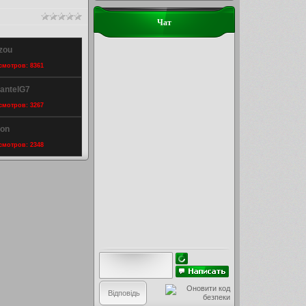
Чат
izou
осмотров: 8361
PantelG7
осмотров: 3267
son
осмотров: 2348