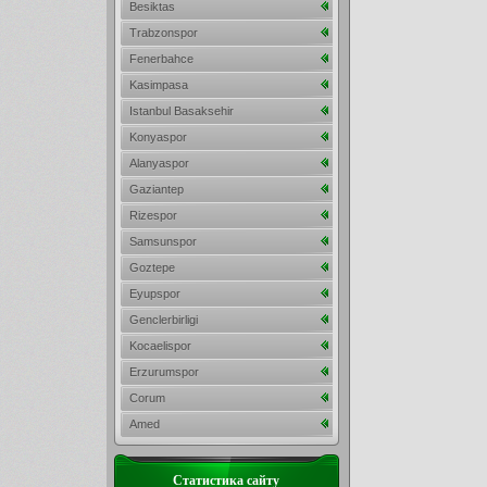
Besiktas
Trabzonspor
Fenerbahce
Kasimpasa
Istanbul Basaksehir
Konyaspor
Alanyaspor
Gaziantep
Rizespor
Samsunspor
Goztepe
Eyupspor
Genclerbirligi
Kocaelispor
Erzurumspor
Corum
Amed
Статистика сайту