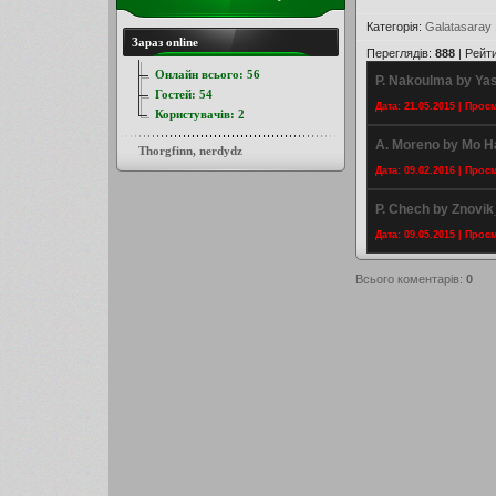
Категорія
:
Galatasaray
Зараз online
Переглядів
:
888
|
Рейт
Онлайн всього:
56
P. Nakoulma by Ya
Гостей:
54
Дата: 21.05.2015 | Прос
Користувачів:
2
A. Moreno by Mo H
Thorgfinn
,
nerdydz
Дата: 09.02.2016 | Прос
P. Chech by Znovi
Дата: 09.05.2015 | Прос
Всього коментарів
:
0