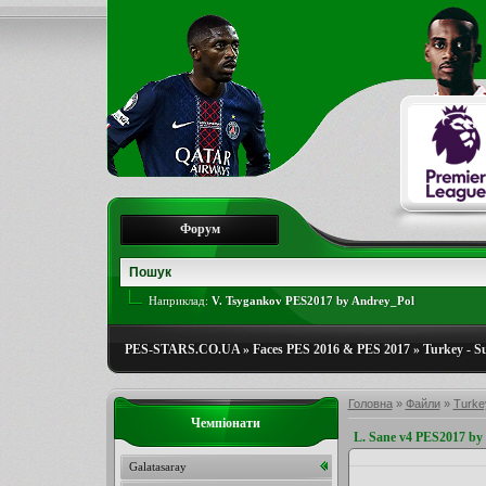
Форум
Наприклад:
V. Tsygankov PES2017 by Andrey_Pol
PES-STARS.CO.UA
»
Faces PES 2016 & PES 2017
»
Turkey - S
Головна
»
Файли
»
Turkey
Чемпіонати
L. Sane v4 PES2017 by
Galatasaray