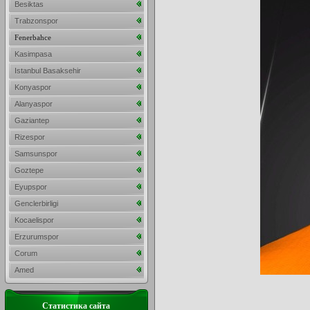
Besiktas
Trabzonspor
Fenerbahce
Kasimpasa
Istanbul Basaksehir
Konyaspor
Alanyaspor
Gaziantep
Rizespor
Samsunspor
Goztepe
Eyupspor
Genclerbirligi
Kocaelispor
Erzurumspor
Corum
Amed
Статистика сайта