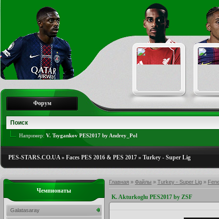
Форум
Например:
V. Tsygankov PES2017 by Andrey_Pol
PES-STARS.CO.UA
»
Faces PES 2016 & PES 2017
»
Turkey - Super Lig
Главная
»
Файлы
»
Turkey - Super Lig
»
Fen
Чемпионаты
K. Akturkoglu PES2017 by ZSF
Galatasaray