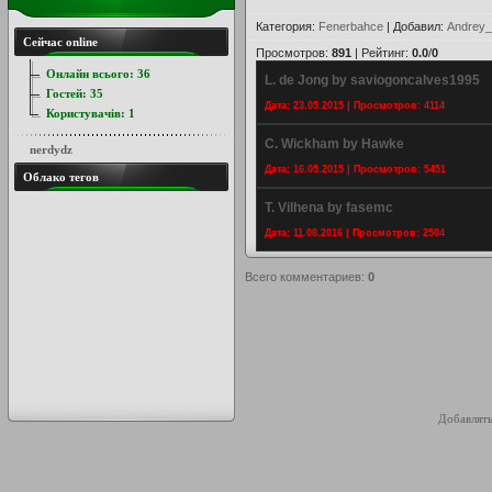
Категория
:
Fenerbahce
|
Добавил
:
Andrey_
Сейчас online
Просмотров
:
891
|
Рейтинг
:
0.0
/
0
Онлайн всього:
36
L. de Jong by saviogoncalves1995
Гостей:
35
Дата: 23.05.2015 | Просмотров: 4114
Користувачів:
1
C. Wickham by Hawke
nerdydz
Дата: 16.05.2015 | Просмотров: 5451
Облако тегов
T. Vilhena by fasemc
Дата: 11.08.2016 | Просмотров: 2504
Всего комментариев
:
0
Добавлять