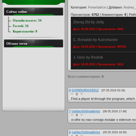
Категория
:
Fenerbahce
|
Добавил
:
Andrey_
Сейчас online
Просмотров
:
6762
|
Комментарии
:
8
|
Рейт
Онлайн всього:
34
Zheng Zhi by Jelly
Гостей:
34
Дата: 26.05.2015 | Просмотров: 3604
Користувачів:
0
C. Ronaldo by Kairzhanov
Облако тегов
Дата: 19.05.2015 | Просмотров: 997251
J. Geis by Rednik
Дата: 18.05.2015 | Просмотров: 3614
Всего комментариев
:
8
8
GONDURAS2012
(07.05.2016 03:34)
0
Find a player id through the program, which I
7
carlacristinaabreu
(06.05.2016 17:48)
0
oi olhe eu nao consigo instalar o ederson n
6
carlacristinaabreu
(05.05.2016 18:45)