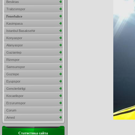
Besiktas
Trabzonspor
Fenerbahce
Kasimpasa
Istanbul Basaksehir
Konyaspor
Alanyaspor
Gaziantep
Rizespor
Samsunspor
Goztepe
Eyupspor
Genclerbirligi
Kocaelispor
Erzurumspor
Corum
Amed
Статистика сайта