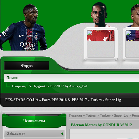
Форум
Например:
V. Tsygankov PES2017 by Andrey_Pol
PES-STARS.CO.UA
»
Faces PES 2016 & PES 2017
»
Turkey - Super Lig
Главная
»
Файлы
»
Turkey - Super Lig
»
Fen
Чемпионаты
Ederson Moraes by GONDURAS2012
Galatasaray