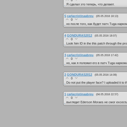
0
Я сделал это теперь, что делают.
5
carlacristinaabreu
(05.05.2016 18:13)
0
но после того, как будет патч Tuga нарк
4
GONDURAS2012
(05.05.2016 18:07)
0
Look him ID in the this patch through the
3
carlacristinaabreu
(05.05.2016 17:42)
0
но, как я положил его в патч Tuga нарком
2
GONDURAS2012
(05.05.2016 14:09)
0
Do not put the player face? I uploaded it to 
1
carlacristinaabreu
(04.05.2016 22:57)
0
выглядит Ederson Moraes не смог excectu