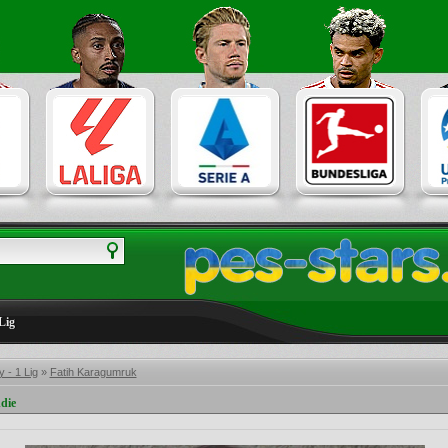
Lig
 - 1 Lig
»
Fatih Karagumruk
die