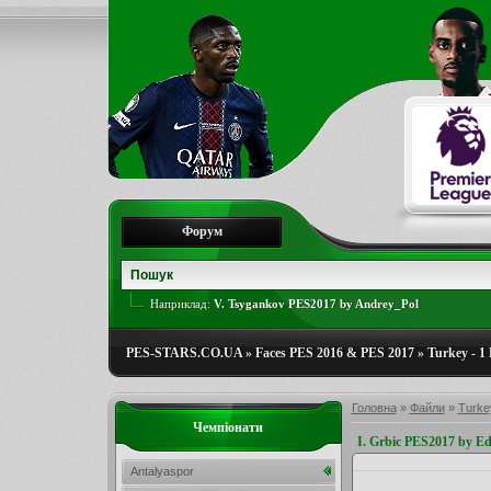
Форум
Наприклад:
V. Tsygankov PES2017 by Andrey_Pol
PES-STARS.CO.UA
»
Faces PES 2016 & PES 2017
»
Turkey - 1 
Головна
»
Файли
»
Turkey
Чемпіонати
I. Grbic PES2017 by Ed
Antalyaspor