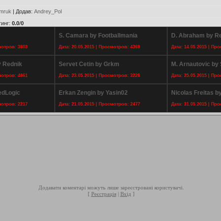
umruk
|
Додав
:
Andrey_Pol
тинг
:
0.0
/
0
S. Camara by Footballmania
D. Abraham by R
мотров: 3603
Дата: 20.05.2015 | Просмотров: 4369
Дата: 14.05.2015 | Пр
 Rednik
Servet Cetin by Grkm
M. Arnautovic b
мотров: 4661
Дата: 23.05.2015 | Просмотров: 3226
Дата: 25.05.2015 | Пр
edLogic
Erkan Zengin by Yasin02
Nicolas Freitas b
мотров: 2217
Дата: 21.05.2015 | Просмотров: 2477
Дата: 31.05.2015 | Пр
Додавати коментарі можуть лише зареєстровані користувачі.
[
Реєстрація
|
Вхід
]