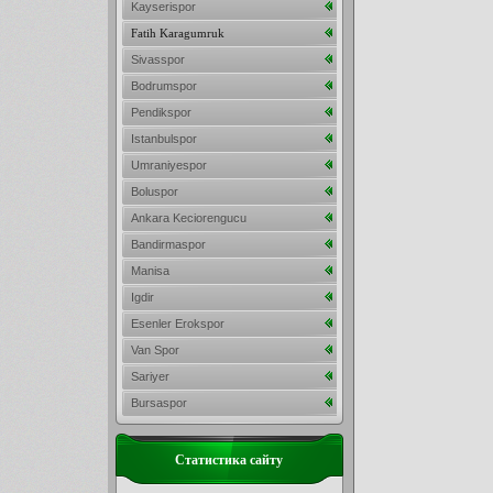
Kayserispor
Fatih Karagumruk
Sivasspor
Bodrumspor
Pendikspor
Istanbulspor
Umraniyespor
Boluspor
Ankara Keciorengucu
Bandirmaspor
Manisa
Igdir
Esenler Erokspor
Van Spor
Sariyer
Bursaspor
Статистика сайту