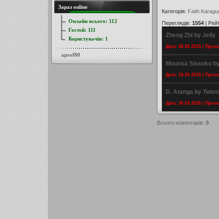
Зараз online
Категорія
:
Fatih Karag
Онлайн всього:
112
Переглядів
:
1554
|
Рей
Гостей:
111
Zheng Zhi by Jelly
Користувачів:
1
Дата: 26.05.2015 | Прос
aprof80
Moussa Sissoko by
Дата: 10.05.2015 | Прос
D. Atanga by Twist
Дата: 26.03.2016 | Прос
Всього коментарів
:
0