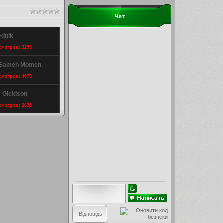
Чат
ednik
осмотров: 3295
y Sameh Momen
осмотров: 4079
y Gleidson
осмотров: 2635