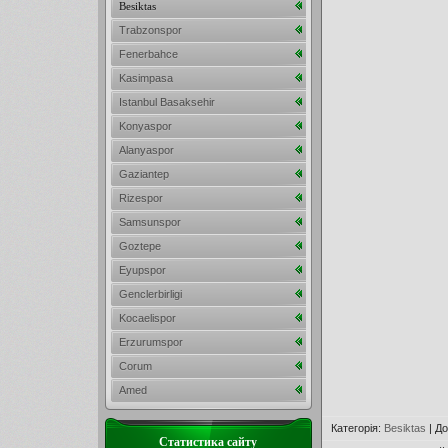
Besiktas
Trabzonspor
Fenerbahce
Kasimpasa
Istanbul Basaksehir
Konyaspor
Alanyaspor
Gaziantep
Rizespor
Samsunspor
Goztepe
Eyupspor
Genclerbirligi
Kocaelispor
Erzurumspor
Corum
Amed
Категорія
:
Besiktas
|
До
Статистика сайту