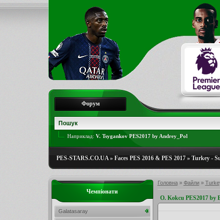
Форум
Наприклад:
V. Tsygankov PES2017 by Andrey_Pol
PES-STARS.CO.UA
»
Faces PES 2016 & PES 2017
»
Turkey - S
Головна
»
Файли
»
Turkey
Чемпіонати
O. Kokcu PES2017 by 
Galatasaray