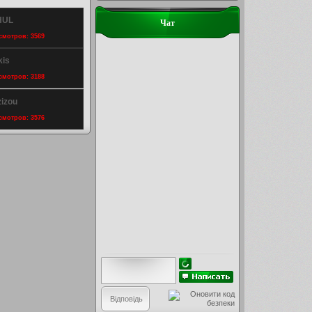
HUL
Чат
осмотров: 3569
kis
осмотров: 3188
zizou
осмотров: 3576