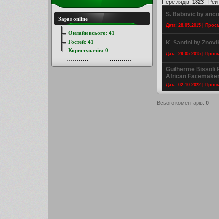
Переглядів
:
1823
|
Рей
S. Babovic by anc
Зараз online
Дата: 28.05.2015 | Прос
Онлайн всього:
41
Гостей:
41
K. Santini by Znov
Користувачів:
0
Дата: 29.05.2015 | Прос
Guilherme Bissoli
African Facemake
Дата: 02.10.2022 | Прос
Всього коментарів
:
0