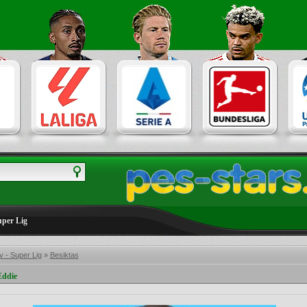
uper Lig
 - Super Lig
»
Besiktas
Eddie