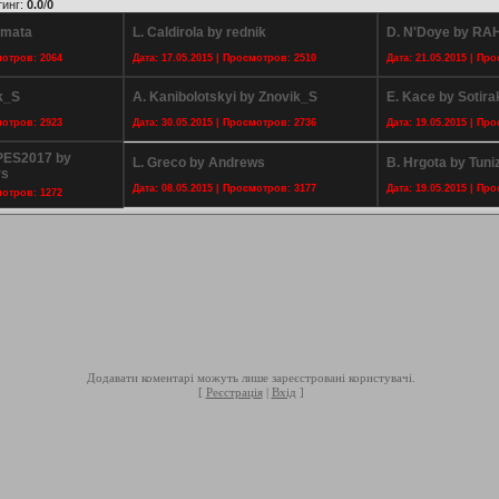
тинг
:
0.0
/
0
omata
L. Caldirola by rednik
D. N'Doye by RA
мотров: 2064
Дата: 17.05.2015 | Просмотров: 2510
Дата: 21.05.2015 | Пр
ik_S
A. Kanibolotskyi by Znovik_S
E. Kace by Sotira
мотров: 2923
Дата: 30.05.2015 | Просмотров: 2736
Дата: 19.05.2015 | Пр
 PES2017 by
L. Greco by Andrews
B. Hrgota by Tuni
rs
Дата: 08.05.2015 | Просмотров: 3177
Дата: 19.05.2015 | Пр
мотров: 1272
Додавати коментарі можуть лише зареєстровані користувачі.
[
Реєстрація
|
Вхід
]