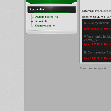
Зараз online
Категорія
:
Istanbul Bas
Онлайн всього:
42
Переглядів
:
3074
|
Рей
Гостей:
42
N. Sule by Rednik
Користувачів:
0
Дата: 23.05.2015 | Прос
V. Yurchenko by Ma
Znovik_s
Дата: 15.05.2015 | Прос
R. Centurion by Cle
Дата: 26.05.2015 | Прос
Всього коментарів
:
0