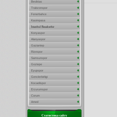
Besiktas
Trabzonspor
Fenerbahce
Kasimpasa
Istanbul Basaksehir
Konyaspor
Alanyaspor
Gaziantep
Rizespor
Samsunspor
Goztepe
Eyupspor
Genclerbirligi
Kocaelispor
Erzurumspor
Corum
Amed
Статистика сайту