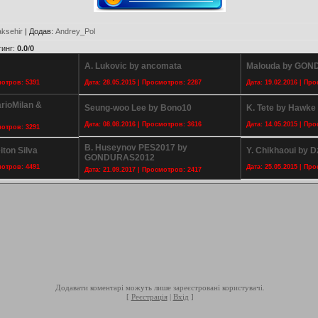
aksehir
|
Додав
:
Andrey_Pol
тинг
:
0.0
/
0
A. Lukovic by ancomata
Malouda by GO
мотров: 5391
Дата: 28.05.2015 | Просмотров: 2287
Дата: 19.02.2016 | Пр
rioMilan &
Seung-woo Lee by Bono10
K. Tete by Hawke
Дата: 08.08.2016 | Просмотров: 3616
Дата: 14.05.2015 | Пр
мотров: 3291
B. Huseynov PES2017 by
iton Silva
Y. Chikhaoui by 
GONDURAS2012
мотров: 4491
Дата: 25.05.2015 | Пр
Дата: 21.09.2017 | Просмотров: 2417
Додавати коментарі можуть лише зареєстровані користувачі.
[
Реєстрація
|
Вхід
]