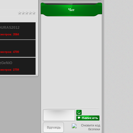
Чат
NDURAS2012
осмотров: 3584
осмотров: 4700
DzGeNiO
осмотров: 2759