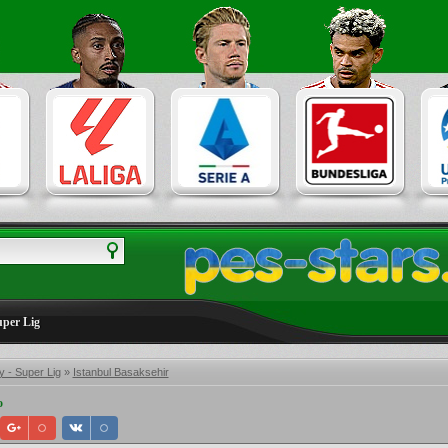
uper Lig
 - Super Lig
»
Istanbul Basaksehir
o