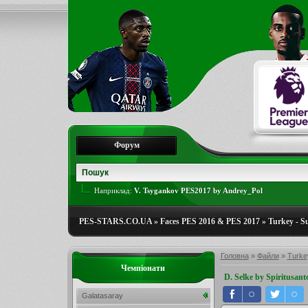
Форум
Наприклад:
V. Tsygankov PES2017 by Andrey_Pol
PES-STARS.CO.UA
»
Faces PES 2016 & PES 2017
»
Turkey - S
Головна
»
Файли
»
Turkey
Чемпіонати
D. Selke by Spiritusant
Galatasaray