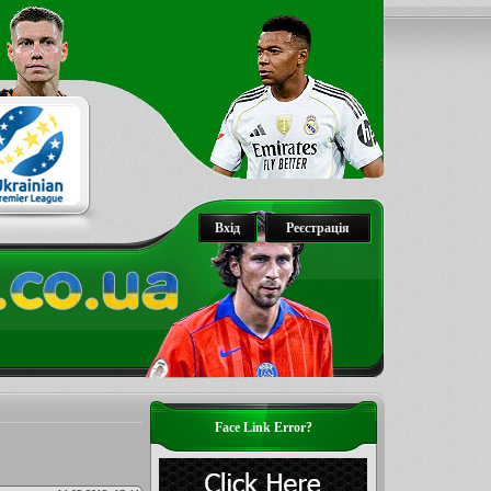
Вхід
Реєстрація
Face Link Error?