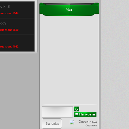
ovik_S
Чат
осмотров: 2544
aggy
осмотров: 3610
осмотров: 4082