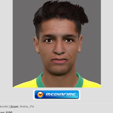
aksehir
|
Додав
:
Andrey_Pol
тинг
:
0.0
/
0