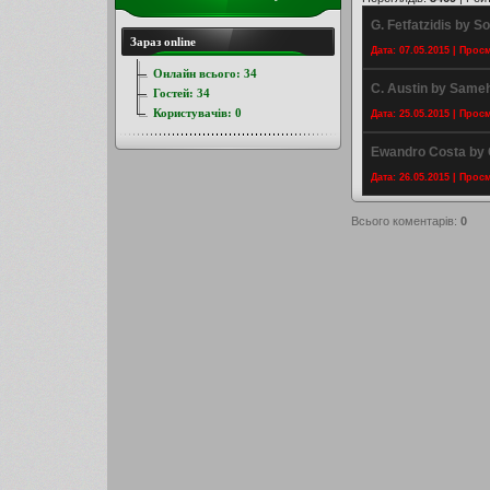
G. Fetfatzidis by So
Зараз online
Дата: 07.05.2015 | Прос
Онлайн всього:
34
C. Austin by Sam
Гостей:
34
Користувачів:
0
Дата: 25.05.2015 | Прос
Ewandro Costa by C
Дата: 26.05.2015 | Прос
Всього коментарів
:
0