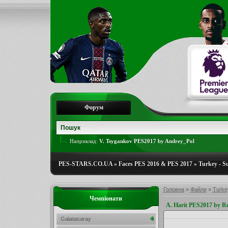
Форум
Наприклад:
V. Tsygankov PES2017 by Andrey_Pol
PES-STARS.CO.UA
»
Faces PES 2016 & PES 2017
»
Turkey - S
Головна
»
Файли
»
Turkey
Чемпіонати
A. Harit PES2017 by R
Galatasaray