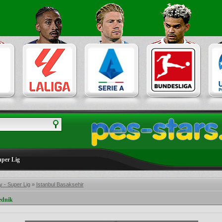
uper Lig
 - Super Lig
»
Istanbul Basaksehir
ednik