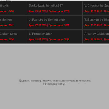
tirakis
Darko Lazic by milos987
V. Checher by Zn
мотров: 3458
Дата: 28.05.2015 | Просмотров: 2228
Дата: 30.05.2015 | Пр
eh Momen
J. Pastore by Spiritusanto
T. Blackett by Sh
мотров: 3341
Дата: 27.05.2015 | Просмотров: 3527
Дата: 23.05.2015 | Пр
leiton Silva
L. Pratto by Jack
Artur by Gleidson
мотров: 3254
Дата: 24.05.2015 | Просмотров: 5248
Дата: 02.08.2016 | Пр
Додавати коментарі можуть лише зареєстровані користувачі.
[
Реєстрація
|
Вхід
]