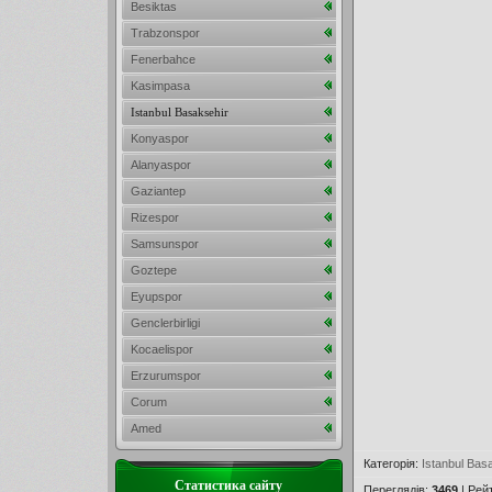
Besiktas
Trabzonspor
Fenerbahce
Kasimpasa
Istanbul Basaksehir
Konyaspor
Alanyaspor
Gaziantep
Rizespor
Samsunspor
Goztepe
Eyupspor
Genclerbirligi
Kocaelispor
Erzurumspor
Corum
Amed
Категорія
:
Istanbul Bas
Статистика сайту
Переглядів
:
3469
|
Рей