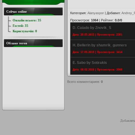
Сейчас online
Категория
:
Alanyaspor
|
Добавил
:
Andrey_P
Онлайн всього:
35
Просмотров
:
1064
|
Рейтинг
:
0.0
/
0
Гостей:
35
D. Caiado by Znovik_S
Користувачів:
0
Дата: 29.05.2015 | Просмотров: 2301
Облако тегов
H. Bellerin by shamrik_gunners
Дата: 17.05.2015 | Просмотров: 3414
E. Sabo by Sotirakis
Дата: 08.02.2016 | Просмотров: 3068
Всего комментариев
:
0
Добавлять