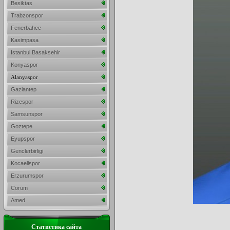
Besiktas
Trabzonspor
Fenerbahce
Kasimpasa
Istanbul Basaksehir
Konyaspor
Alanyaspor
Gaziantep
Rizespor
Samsunspor
Goztepe
Eyupspor
Genclerbirligi
Kocaelispor
Erzurumspor
Corum
Amed
Статистика сайта