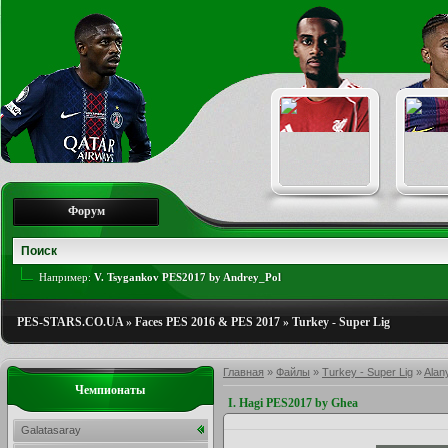
Форум
Например:
V. Tsygankov PES2017 by Andrey_Pol
PES-STARS.CO.UA
»
Faces PES 2016 & PES 2017
»
Turkey - Super Lig
Главная
»
Файлы
»
Turkey - Super Lig
»
Alan
Чемпионаты
I. Hagi PES2017 by Ghea
Galatasaray