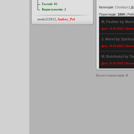
Гостей:
45
Категорія
:
Chonburi
|
Д
Користувачів:
2
Переглядів
:
1004
|
Рей
medo222012
,
Andrey_Pol
M. Feulner by Mar
Дата: 15.05.2015 | Прос
J. Morel by Spiritu
Дата: 19.05.2015 | Прос
M. Batshuayi by Tu
Дата: 14.05.2015 | Прос
Всього коментарів
:
0