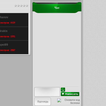
Чат
zhanov
осмотров: 4439
irakis
осмотров: 3391
mpei89
осмотров: 3587