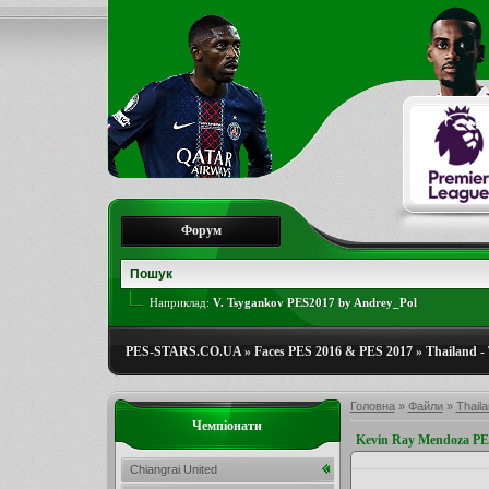
Форум
Наприклад:
V. Tsygankov PES2017 by Andrey_Pol
PES-STARS.CO.UA
»
Faces PES 2016 & PES 2017
»
Thailand -
Головна
»
Файли
»
Thaila
Чемпіонати
Kevin Ray Mendoza P
Chiangrai United