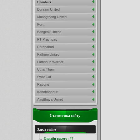
Chonburi
Buriram United
Muangthong United
Port
Bangkok United
PT Prachuap
Ratchaburi
Pathum United
Lamphun Warrior
Uthai Thani
Swat Cat
Rayong
Kanchanaburi
Ayutthaya United
Статистика сайту
Зараз online
Онлайн всього:
47