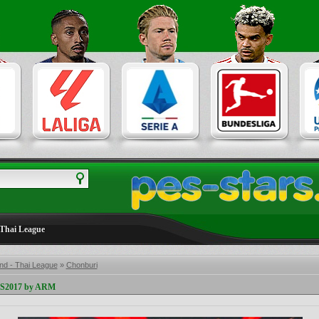
 Thai League
nd - Thai League
»
Chonburi
ES2017 by ARM