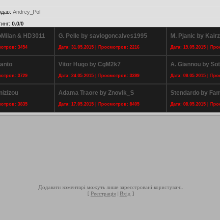
одав
:
Andrey_Pol
тинг
:
0.0
/
0
ioMilan & HD3011
G. Pelle by saviogoncalves1995
M. Pjanic by Kair
мотров: 3454
Дата: 31.05.2015 | Просмотров: 2216
Дата: 19.05.2015 | Пр
santo
Vitor Hugo by CgM2k7
A. Giannou by Sot
мотров: 3729
Дата: 24.05.2015 | Просмотров: 3399
Дата: 09.05.2015 | Пр
nizizou
Adama Traore by Znovik_S
Stendardo by Fa
мотров: 3835
Дата: 17.05.2015 | Просмотров: 8405
Дата: 08.05.2015 | Пр
Додавати коментарі можуть лише зареєстровані користувачі.
[
Реєстрація
|
Вхід
]