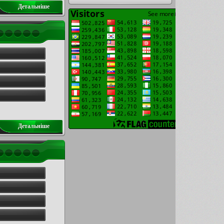
Детальнiше
Детальнiше