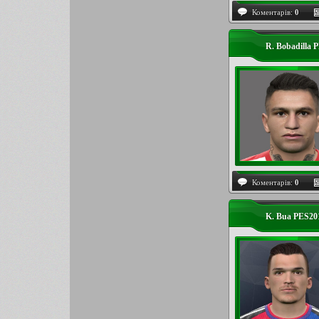
Коментарів:
0
R. Bobadilla 
Коментарів:
0
K. Bua PES2