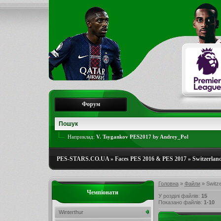
Форум
Наприклад:
V. Tsygankov PES2017 by Andrey_Pol
PES-STARS.CO.UA
»
Faces PES 2016 & PES 2017
»
Switzerlan
Головна
»
Файли
» Switze
Чемпіонати
У розділі файлів
:
15
Показано файлів
:
1-10
Winterthur