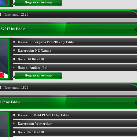
Додати коментар
Переглядів:
2120
ES2017 by Eddie
Назва:
L. Bergsma PES2017 by Eddie
Категорія:
NE Xamax
Дата:
18.04.2018
Додав:
Andrey_Pol
Додати коментар
Переглядів:
1808
017 by Eddie
Назва:
L. Muhl PES2017 by Eddie
Категорія:
Winterthur
Дата:
06.10.2018