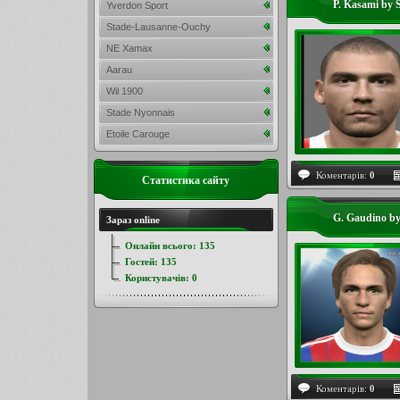
P. Kasami by S
Yverdon Sport
Stade-Lausanne-Ouchy
NE Xamax
Aarau
Wil 1900
Stade Nyonnais
Etoile Carouge
Коментарів:
0
Статистика сайту
G. Gaudino b
Зараз online
Онлайн всього:
135
Гостей:
135
Користувачів:
0
Коментарів:
0