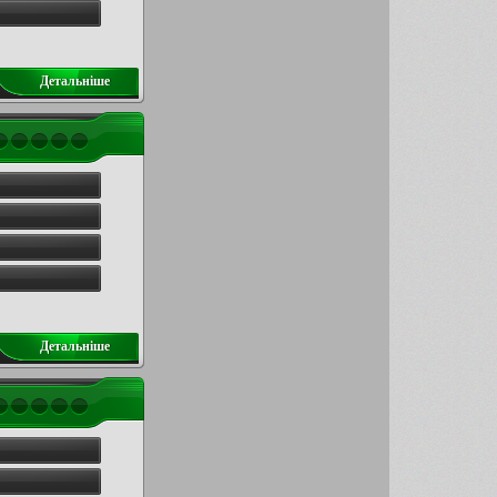
Детальнiше
Детальнiше