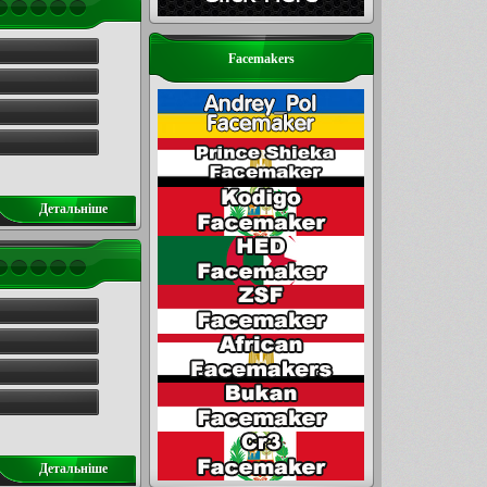
Facemakers
Детальнiше
Детальнiше