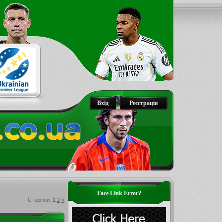
Вхід
Реєстрація
Face Link Error?
Сторінки
:
1
2
»