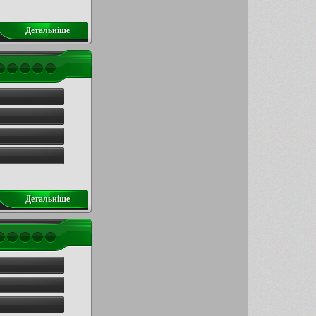
Детальнiше
Детальнiше