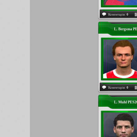
Коментарів:
0
L. Bergsma P
Коментарів:
0
L. Muhl PES2