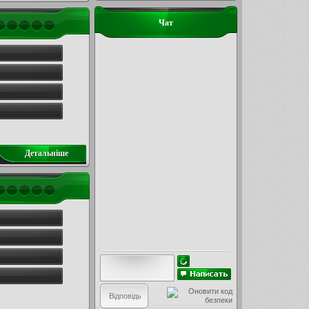
Чат
Детальнiше