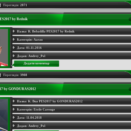
Переглядів:
2871
PES2017 by Rednik
Назва:
R. Bobadilla PES2017 by Rednik
Категорія:
Aarau
Дата:
01.11.2016
Додав:
Andrey_Pol
Додати коментар
Переглядів:
3908
017 by GONDURAS2012
Назва:
K. Bua PES2017 by GONDURAS2012
Категорія:
Etoile Carouge
Дата:
11.04.2018
Додав:
Andrey_Pol