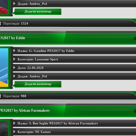
Додав:
Andrey_Pol
Додати коментар
Переглядів:
1324
ES2017 by Eddie
Назва:
G. Gaudino PES2017 by Eddie
Категорія:
Lausanne-Sport
Дата:
22.06.2020
Додав:
Andrey_Pol
Додати коментар
Переглядів:
988
 PES2017 by African Facemakers
Назва:
S. Ben Seghir PES2017 by African Facemakers
Категорія:
NE Xamax