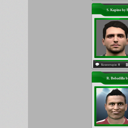
S. Kapino by 
Коментарів:
0
R. Bobadilla 