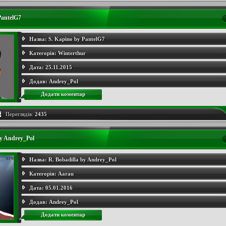
PantelG7
Назва:
S. Kapino by PantelG7
Категорія:
Winterthur
Дата:
25.11.2015
Додав:
Andrey_Pol
Додати коментар
Переглядів:
2435
by Andrey_Pol
Назва:
R. Bobadilla by Andrey_Pol
Категорія:
Aarau
Дата:
05.01.2016
Додав:
Andrey_Pol
Додати коментар