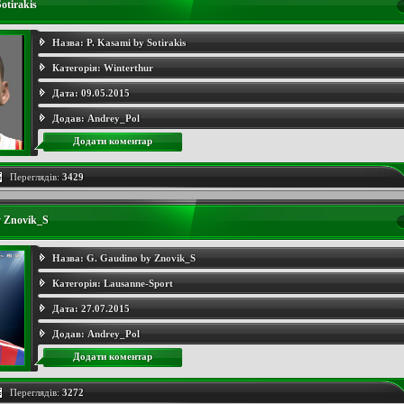
otirakis
Назва:
P. Kasami by Sotirakis
Категорія:
Winterthur
Дата:
09.05.2015
Додав:
Andrey_Pol
Додати коментар
Переглядів:
3429
y Znovik_S
Назва:
G. Gaudino by Znovik_S
Категорія:
Lausanne-Sport
Дата:
27.07.2015
Додав:
Andrey_Pol
Додати коментар
Переглядів:
3272