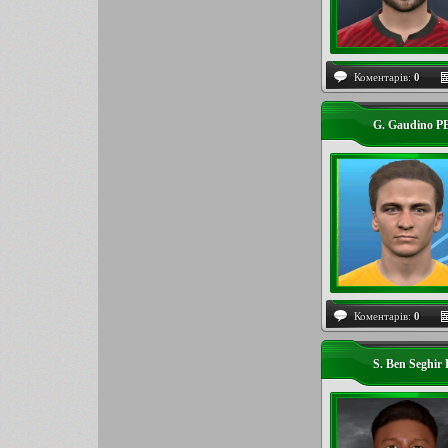
Коментарів:
0
G. Gaudino P
Коментарів:
0
S. Ben Seghir