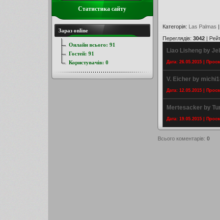
Статистика сайту
Категорія
:
Las Palmas
Зараз online
Переглядів
:
3042
|
Рей
Онлайн всього:
91
Liao Lisheng by Jel
Гостей:
91
Користувачів:
0
Дата: 26.05.2015 | Прос
V. Eicher by michi
Дата: 12.05.2015 | Прос
Mertesacker by Tun
Дата: 19.05.2015 | Прос
Всього коментарів
:
0