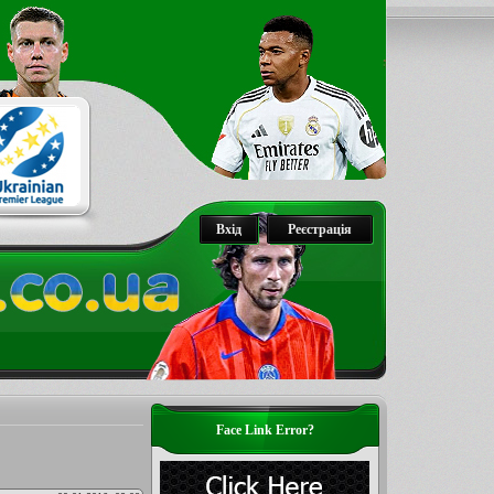
Вхід
Реєстрація
Face Link Error?