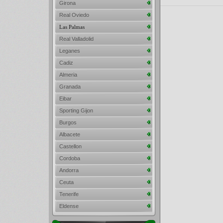
Girona
Real Oviedo
Las Palmas
Real Valladolid
Leganes
Cadiz
Almeria
Granada
Eibar
Sporting Gijon
Burgos
Albacete
Castellon
Cordoba
Andorra
Ceuta
Tenerife
Eldense