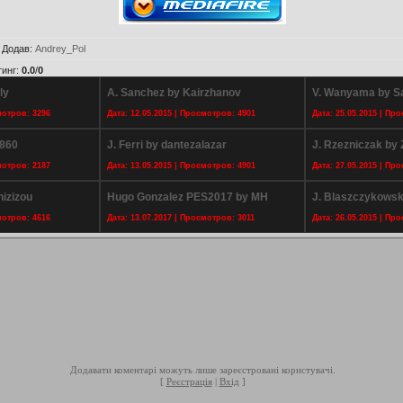
|
Додав
:
Andrey_Pol
тинг
:
0.0
/
0
ly
A. Sanchez by Kairzhanov
V. Wanyama by 
мотров: 3296
Дата: 12.05.2015 | Просмотров: 4901
Дата: 25.05.2015 | Пр
1860
J. Ferri by dantezalazar
J. Rzezniczak b
мотров: 2187
Дата: 13.05.2015 | Просмотров: 4901
Дата: 27.05.2015 | Пр
izizou
Hugo Gonzalez PES2017 by MH
J. Blaszczykowsk
мотров: 4616
Дата: 13.07.2017 | Просмотров: 3011
Дата: 26.05.2015 | Пр
Додавати коментарі можуть лише зареєстровані користувачі.
[
Реєстрація
|
Вхід
]