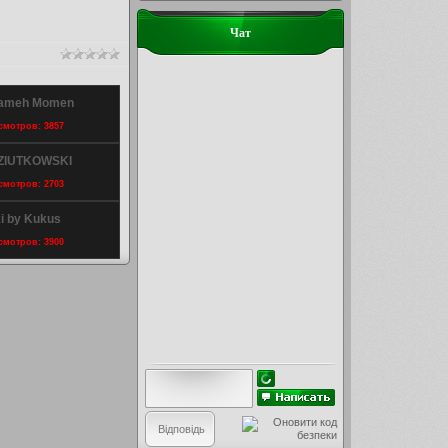
Чат
Sameh Momen
осмотров: 3857
y ZIUTKOWSKI
осмотров: 2703
i by Kukus
осмотров: 3900