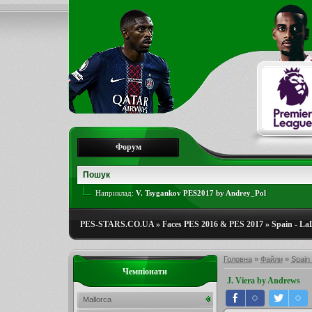
Форум
Наприклад:
V. Tsygankov PES2017 by Andrey_Pol
PES-STARS.CO.UA
»
Faces PES 2016 & PES 2017
»
Spain - La
Головна
»
Файли
»
Spain 
Чемпіонати
J. Viera by Andrews
Mallorca