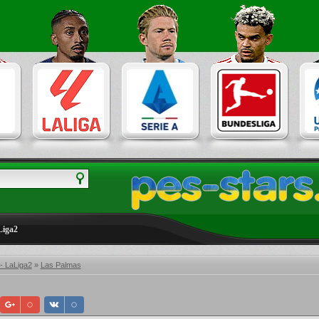
Liga2
- LaLiga2
»
Las Palmas