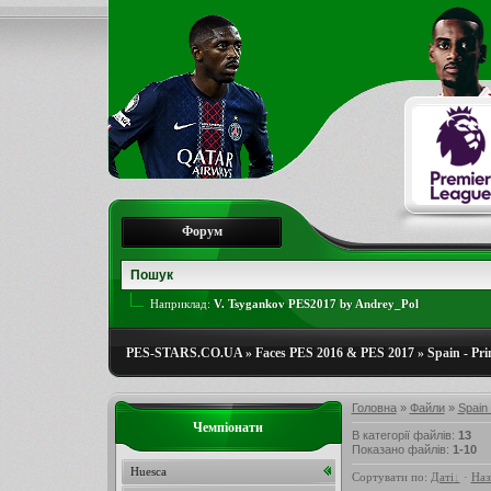
Форум
Наприклад:
V. Tsygankov PES2017 by Andrey_Pol
PES-STARS.CO.UA
»
Faces PES 2016 & PES 2017
»
Spain - Pr
Головна
»
Файли
»
Spain 
Чемпіонати
В категорії файлів
:
13
Показано файлів
:
1-10
Huesca
Сортувати по
:
Даті
·
Наз