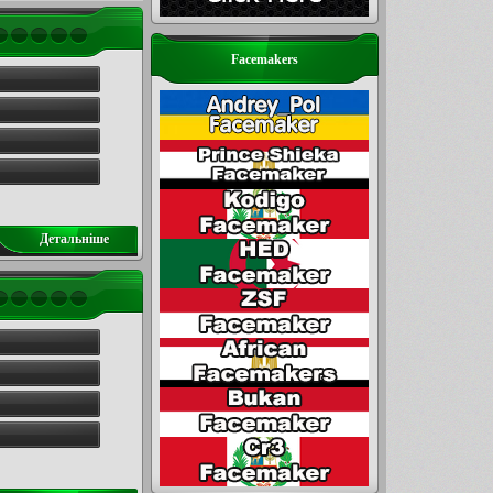
Facemakers
Детальнiше