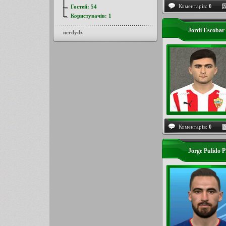
Коментарів:
0
Гостей:
54
Користувачів:
1
Jordi Escobar
nerdydz
Коментарів:
0
Jorge Pulido 