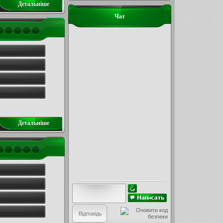
Детальнiше
Чат
Детальнiше