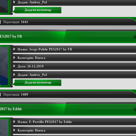
Додав:
Andrey_Pol
Додати коментар
Переглядів:
1641
PES2017 by FR
Назва:
Jorge Pulido PES2017 by FR
Категорія:
Huesca
Дата:
26.12.2019
Додав:
Andrey_Pol
Додати коментар
Переглядів:
1489
S2017 by Eddie
Назва:
F. Portillo PES2017 by Eddie
Категорія:
Huesca