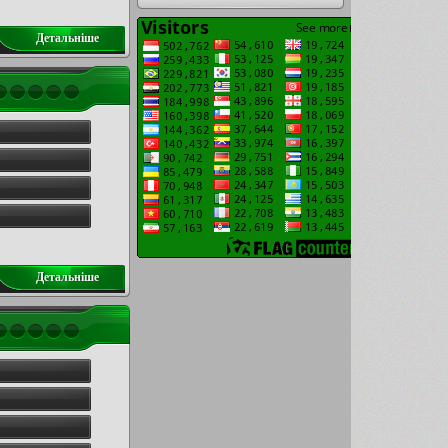
Детальнiше
Детальнiше