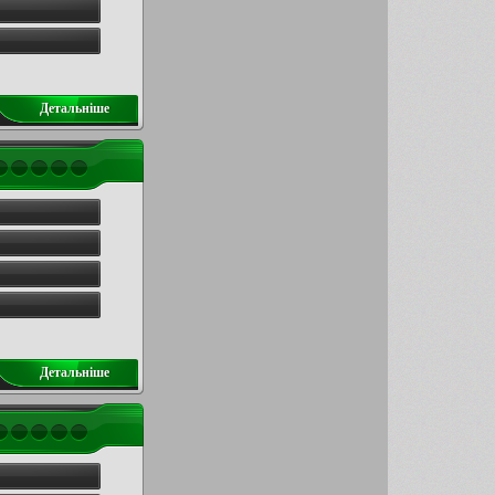
Детальнiше
Детальнiше