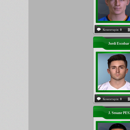
Коментарів:
0
Jordi Escobar
Коментарів:
0
J. Seoane PES