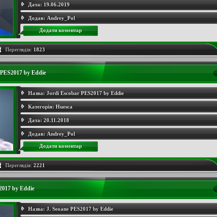
Дата:
19.06.2019
Додав:
Andrey_Pol
Додати коментар
Переглядів:
1823
 PES2017 by Eddie
Назва:
Jordi Escobar PES2017 by Eddie
Категорія:
Huesca
Дата:
20.11.2018
Додав:
Andrey_Pol
Додати коментар
Переглядів:
2221
2017 by Eddie
Назва:
J. Seoane PES2017 by Eddie