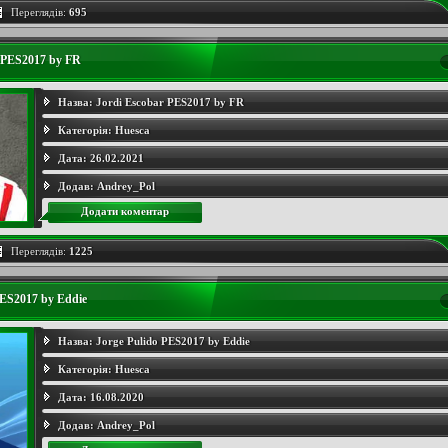
Переглядів:
695
 PES2017 by FR
Назва:
Jordi Escobar PES2017 by FR
Категорія:
Huesca
Дата:
26.02.2021
Додав:
Andrey_Pol
Додати коментар
Переглядів:
1225
PES2017 by Eddie
Назва:
Jorge Pulido PES2017 by Eddie
Категорія:
Huesca
Дата:
16.08.2020
Додав:
Andrey_Pol