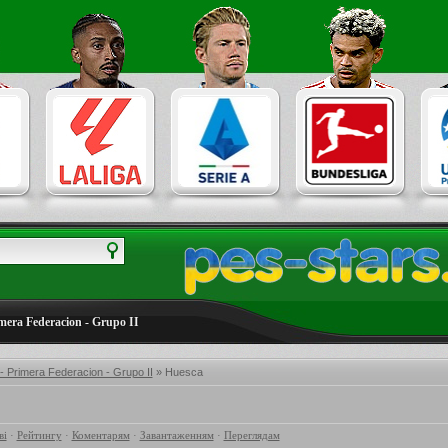
imera Federacion - Grupo II
- Primera Federacion - Grupo II
» Huesca
ві
·
Рейтингу
·
Коментарям
·
Завантаженням
·
Переглядам