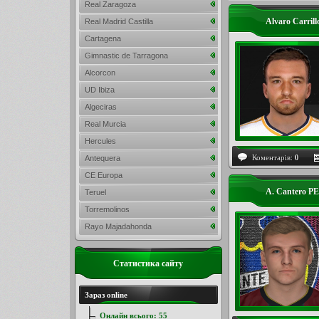
Real Zaragoza
Alvaro Carril
Real Madrid Castilla
Cartagena
Gimnastic de Tarragona
Alcorcon
UD Ibiza
Algeciras
Real Murcia
Hercules
Коментарів:
0
Antequera
CE Europa
A. Cantero P
Teruel
Torremolinos
Rayo Majadahonda
Статистика сайту
Зараз online
Онлайн всього:
55