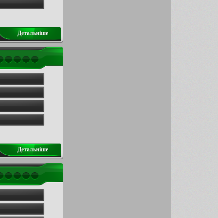
Детальнiше
Детальнiше