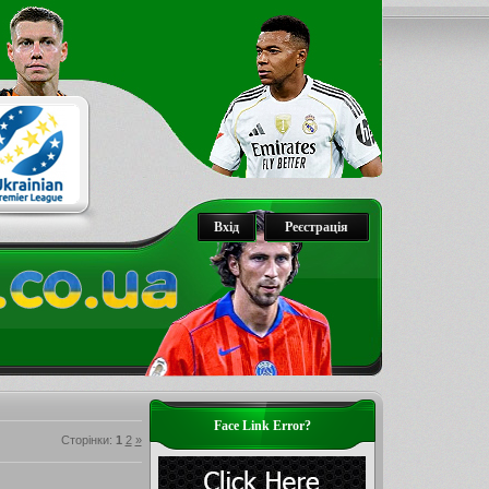
Вхід
Реєстрація
Face Link Error?
Сторінки
:
1
2
»