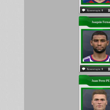
Коментарів:
0
Joaquin Ferna
Коментарів:
0
Juan Perez PE