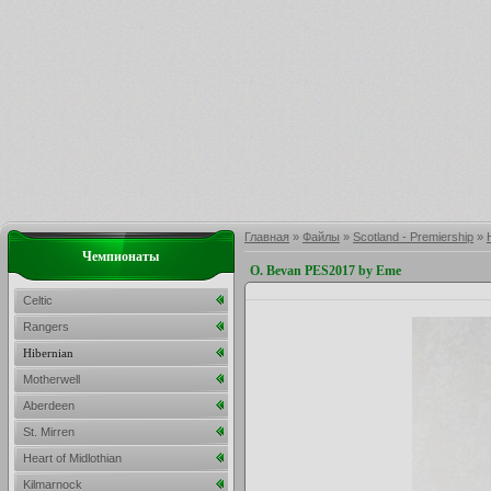
Главная
»
Файлы
»
Scotland - Premiership
»
Чемпионаты
O. Bevan PES2017 by Eme
Celtic
Rangers
Hibernian
Motherwell
Aberdeen
St. Mirren
Heart of Midlothian
Kilmarnock