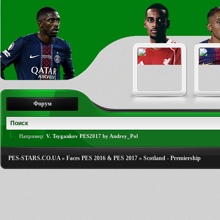
Форум
Например:
V. Tsygankov PES2017 by Andrey_Pol
PES-STARS.CO.UA
»
Faces PES 2016 & PES 2017
»
Scotland - Premiership