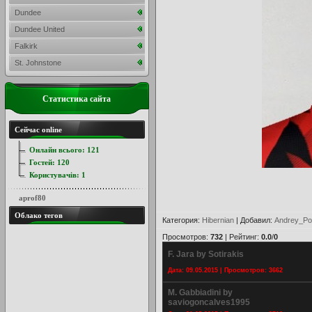
Dundee
Dundee United
Falkirk
St. Johnstone
Статистика сайта
Сейчас online
Онлайн всього:
121
Гостей:
120
Користувачів:
1
aprof80
Облако тегов
Категория
:
Hibernian
|
Добавил
:
Andrey_Po
Просмотров
:
732
|
Рейтинг
:
0.0
/
0
F. Jara by Sotirakis
Дата: 09.05.2015 | Просмотров: 3662
M. Gabbiadini by
saviogoncalves1995