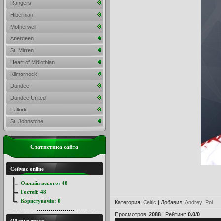
Rangers
Hibernian
Motherwell
Aberdeen
St. Mirren
Heart of Midlothian
Kilmarnock
Dundee
Dundee United
Falkirk
St. Johnstone
Статистика сайта
Сейчас online
Онлайн всього:
48
Гостей:
48
Користувачів:
0
Категория
:
Celtic
|
Добавил
:
Andrey_Pol
Просмотров
:
2088
|
Рейтинг
:
0.0
/
0
Облако тегов