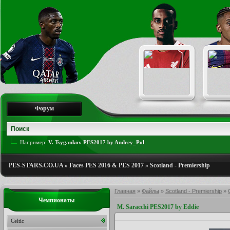
Форум
Например:
V. Tsygankov PES2017 by Andrey_Pol
PES-STARS.CO.UA
»
Faces PES 2016 & PES 2017
»
Scotland - Premiership
Главная
»
Файлы
»
Scotland - Premiership
»
Чемпионаты
M. Saracchi PES2017 by Eddie
Celtic