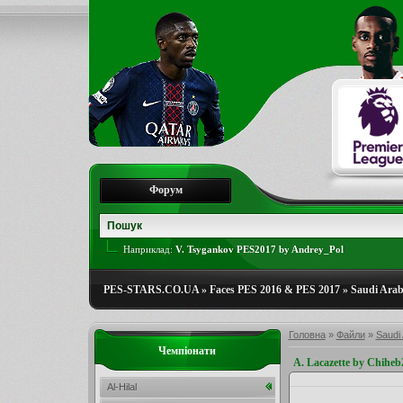
Форум
Наприклад:
V. Tsygankov PES2017 by Andrey_Pol
PES-STARS.CO.UA
»
Faces PES 2016 & PES 2017
»
Saudi Arab
Головна
»
Файли
»
Saudi 
Чемпіонати
A. Lacazette by Chiheb
Al-Hilal