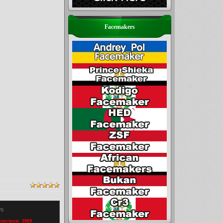
Facemakers
ws
осмотров: 3969