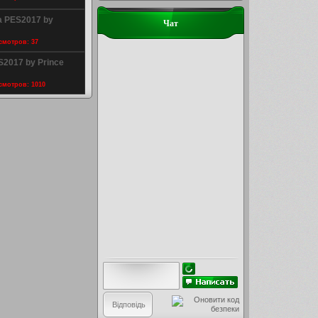
a PES2017 by
Чат
осмотров: 37
S2017 by Prince
осмотров: 1010