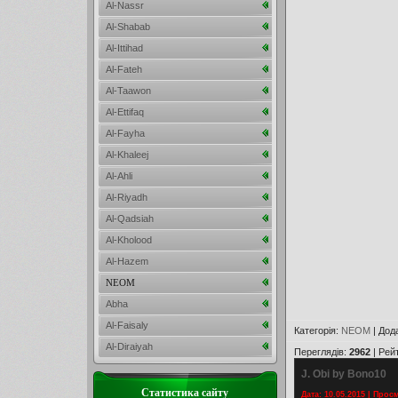
Al-Nassr
Al-Shabab
Al-Ittihad
Al-Fateh
Al-Taawon
Al-Ettifaq
Al-Fayha
Al-Khaleej
Al-Ahli
Al-Riyadh
Al-Qadsiah
Al-Kholood
Al-Hazem
NEOM
Abha
Al-Faisaly
Категорія
:
NEOM
|
Дод
Al-Diraiyah
Переглядів
:
2962
|
Рей
J. Obi by Bono10
Статистика сайту
Дата: 10.05.2015 | Прос