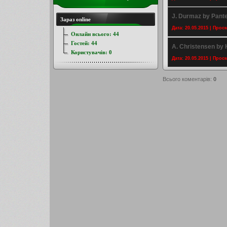
J. Durmaz by Pant
Зараз online
Дата: 20.05.2015 | Прос
Онлайн всього:
44
Гостей:
44
A. Christensen by
Користувачів:
0
Дата: 20.05.2015 | Прос
Всього коментарів
:
0