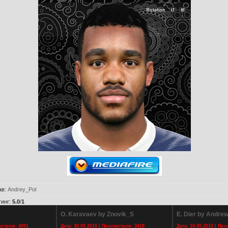
ав
:
Andrey_Pol
тинг
:
5.0
/
1
O. Karavaev by Znovik_S
E. Dier by Andre
мотров: 4091
Дата: 30.05.2015 | Просмотров: 3428
Дата: 10.05.2015 | Пр