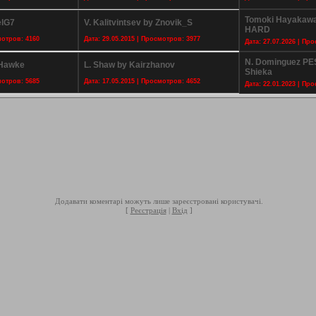
Tomoki Hayakaw
elG7
V. Kalitvintsev by Znovik_S
HARD
мотров: 4160
Дата: 29.05.2015 | Просмотров: 3977
Дата: 27.07.2026 | Пр
N. Dominguez PE
 Hawke
L. Shaw by Kairzhanov
Shieka
мотров: 5685
Дата: 17.05.2015 | Просмотров: 4652
Дата: 22.01.2023 | Пр
Додавати коментарі можуть лише зареєстровані користувачі.
[
Реєстрація
|
Вхід
]