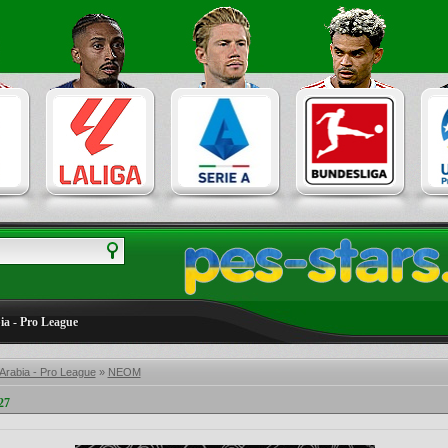
ia - Pro League
Arabia - Pro League
»
NEOM
27