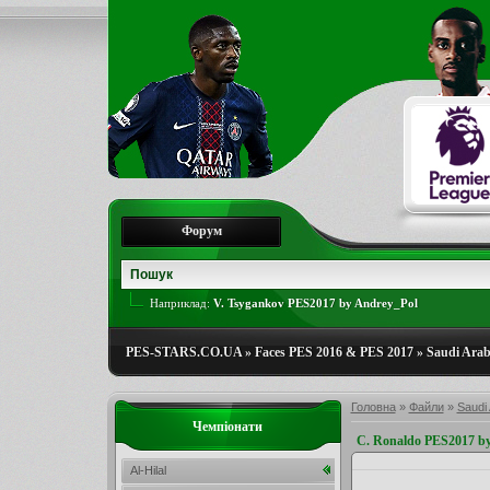
Форум
Наприклад:
V. Tsygankov PES2017 by Andrey_Pol
PES-STARS.CO.UA
»
Faces PES 2016 & PES 2017
»
Saudi Arab
Головна
»
Файли
»
Saudi 
Чемпіонати
C. Ronaldo PES2017 b
Al-Hilal