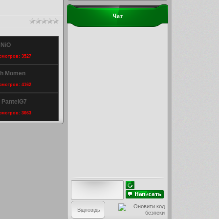
Чат
eNiO
осмотров: 3527
eh Momen
осмотров: 4162
y PantelG7
осмотров: 3663