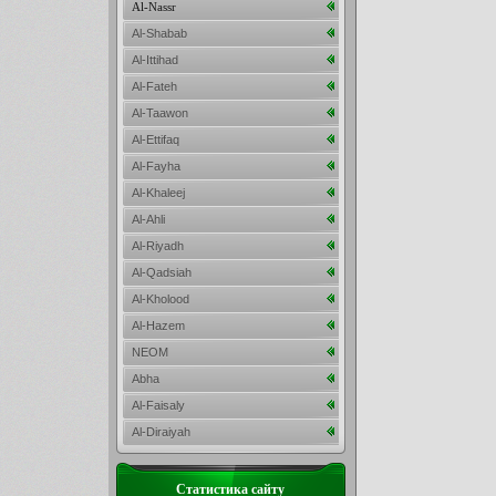
Al-Nassr
Al-Shabab
Al-Ittihad
Al-Fateh
Al-Taawon
Al-Ettifaq
Al-Fayha
Al-Khaleej
Al-Ahli
Al-Riyadh
Al-Qadsiah
Al-Kholood
Al-Hazem
NEOM
Abha
Al-Faisaly
Al-Diraiyah
Статистика сайту