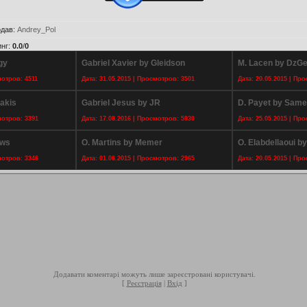
дав
:
Andrey_Pol
инг
:
0.0
/
0
gy
Gabriel Xavier by Gleidson
M. Lacen by DzG
мотров: 4511
Дата: 31.05.2015 | Просмотров: 3501
Дата: 20.05.2015 | Пр
rakis
Gabriel Jesus by JR
D. Payet by Sam
мотров: 3391
Дата: 17.08.2016 | Просмотров: 5930
Дата: 25.05.2015 | Пр
ews
O. Martins by Memer
O. Elabdellaoui b
мотров: 3346
Дата: 01.06.2015 | Просмотров: 2965
Дата: 20.05.2015 | Пр
Додавати коментарі можуть лише зареєстровані користувачі.
[
Реєстрація
|
Вхід
]