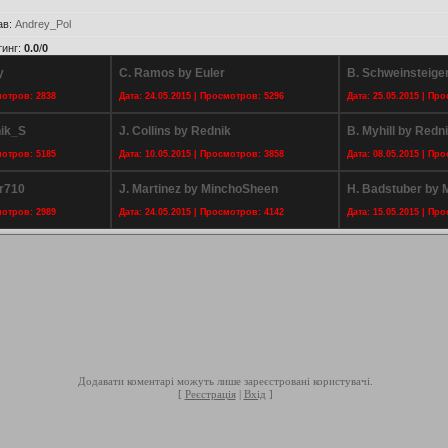
ав
:
Andrey_Pol
тинг
:
0.0
/
0
y
C. Ramos by Euler
B. Schweinsteig
мотров: 2838
Дата: 24.05.2015 | Просмотров: 5296
Дата: 25.05.2015 | Пр
nik_S
J. Collins by Rednik
B. Myhill by Redn
мотров: 5185
Дата: 10.05.2015 | Просмотров: 3858
Дата: 08.05.2015 | Пр
ar710
J. Martinez by MinchoSheen
H. Badstuber by 
мотров: 2989
Дата: 24.05.2015 | Просмотров: 4142
Дата: 15.05.2015 | Пр
Додавати коментарі можуть лише зареєстровані користувачі.
[
Реєстрація
|
Вхід
]