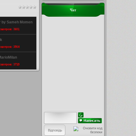
Чат
er by Sameh Momen
осмотров: 3601
ik
осмотров: 3564
MarioMilan
осмотров: 3719