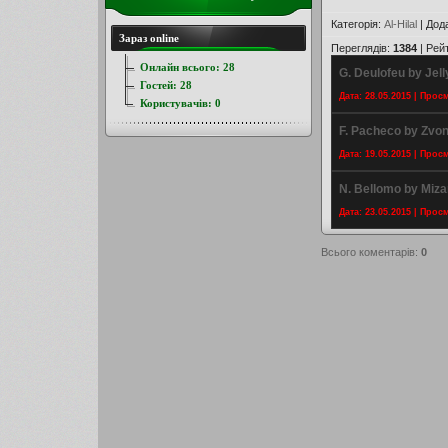
Категорія
:
Al-Hilal
|
Дод
Зараз online
Переглядів
:
1384
|
Рей
Онлайн всього:
28
G. Deulofeu by Jell
Гостей:
28
Дата: 28.05.2015 | Прос
Користувачів:
0
F. Pacheco by Zvo
Дата: 19.05.2015 | Прос
N. Bellomo by Miz
Дата: 23.05.2015 | Прос
Всього коментарів
:
0