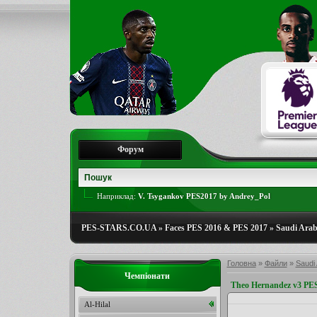
Форум
Наприклад:
V. Tsygankov PES2017 by Andrey_Pol
PES-STARS.CO.UA
»
Faces PES 2016 & PES 2017
»
Saudi Arab
Головна
»
Файли
»
Saudi 
Чемпіонати
Theo Hernandez v3 PE
Al-Hilal