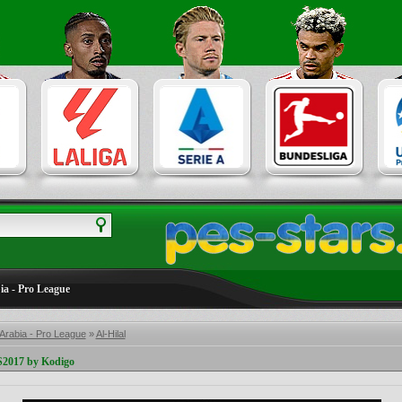
ia - Pro League
Arabia - Pro League
»
Al-Hilal
S2017 by Kodigo