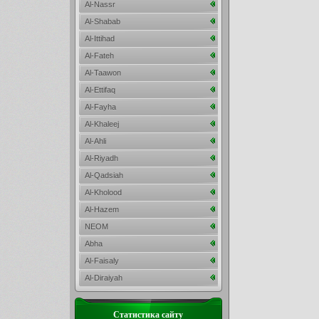
Al-Nassr
Al-Shabab
Al-Ittihad
Al-Fateh
Al-Taawon
Al-Ettifaq
Al-Fayha
Al-Khaleej
Al-Ahli
Al-Riyadh
Al-Qadsiah
Al-Kholood
Al-Hazem
NEOM
Abha
Al-Faisaly
Al-Diraiyah
Статистика сайту