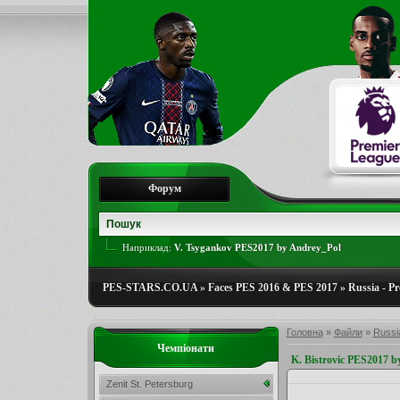
Форум
Наприклад:
V. Tsygankov PES2017 by Andrey_Pol
PES-STARS.CO.UA
»
Faces PES 2016 & PES 2017
»
Russia - Pr
Головна
»
Файли
»
Russia
Чемпіонати
K. Bistrovic PES2017 b
Zenit St. Petersburg