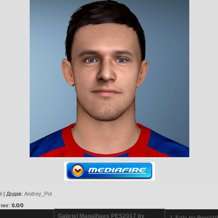
i
|
Додав
:
Andrey_Pol
тинг
:
0.0
/
0
Gabriel Magalhaes PES2017 by