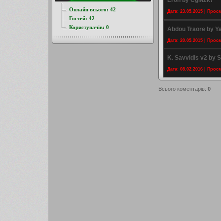
Eron by CgM2k7
Онлайн всього:
42
Дата: 23.05.2015 | Прос
Гостей:
42
Користувачів:
0
Abdou Traore by Y
Дата: 20.05.2015 | Прос
K. Savvidis v2 by S
Дата: 08.02.2016 | Прос
Всього коментарів
:
0