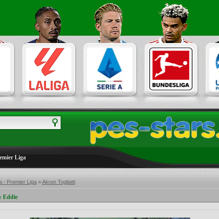
emier Liga
 - Premier Liga
»
Akron Togliatti
y Eddie