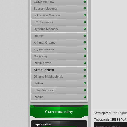
CSKA Moscow
Spartak Moscow
Lokomotiv Moscow
FC Krasnodar
Dynamo Moscow
Rostov
Akhmat Grozny
Krylya Sovetov
Orenburg
Rubin Kazan
Akron Togliatti
Dinamo Makhachkala
Baltika
Fakel Voronezh
Rodina
Статистика сайту
Категорія
:
Akron Togliatt
Переглядів
:
1583
|
Рей
Зараз online