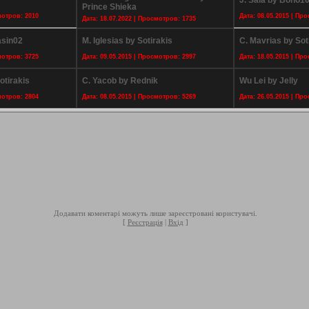
J. Sala by Bono1
Prince Shieka
мотров: 2010
Дата: 08.05.2015 | Пр
Дата: 18.07.2022 | Просмотров: 1735
asin02
M. Iglesias by Sotirakis
C. Mavrias by Sot
мотров: 3725
Дата: 09.05.2015 | Просмотров: 2997
Дата: 18.05.2015 | Пр
otirakis
C. Yacob by Rednik
Wu Lei by Jelly
мотров: 2804
Дата: 08.05.2015 | Просмотров: 5269
Дата: 26.05.2015 | Пр
Додавати коментарі можуть лише зареєстровані користувачі.
[
Реєстрація
|
Вхід
]