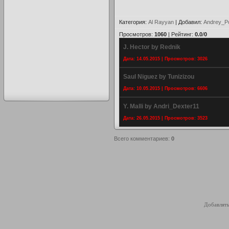
Категория
:
Al Rayyan
|
Добавил
:
Andrey_P
Просмотров
:
1060
|
Рейтинг
:
0.0
/
0
J. Hector by Rednik
Дата: 14.05.2015 | Просмотров: 3026
Saul Niguez by Tunizizou
Дата: 10.05.2015 | Просмотров: 6606
Y. Malli by Andri_Dexter11
Дата: 26.05.2015 | Просмотров: 3523
Всего комментариев
:
0
Добавлять