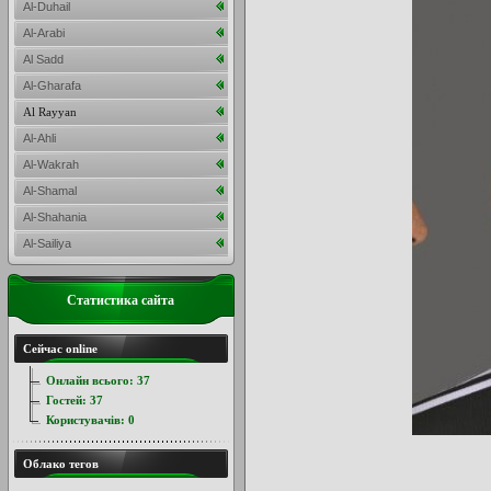
Al-Duhail
Al-Arabi
Al Sadd
Al-Gharafa
Al Rayyan
Al-Ahli
Al-Wakrah
Al-Shamal
Al-Shahania
Al-Sailiya
Статистика сайта
Сейчас online
Онлайн всього:
37
Гостей:
37
Користувачів:
0
Облако тегов