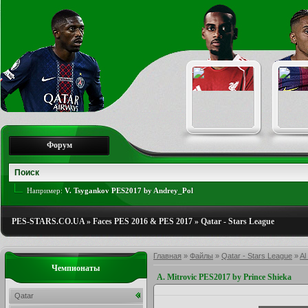
Форум
Например:
V. Tsygankov PES2017 by Andrey_Pol
PES-STARS.CO.UA
»
Faces PES 2016 & PES 2017
»
Qatar - Stars League
Главная
»
Файлы
»
Qatar - Stars League
»
Al
Чемпионаты
A. Mitrovic PES2017 by Prince Shieka
Qatar