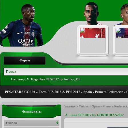
Форум
Например:
V. Tsygankov PES2017 by Andrey_Pol
PES-STARS.CO.UA
»
Faces PES 2016 & PES 2017
»
Spain - Primera Federacion - 
Главная
»
Файлы
»
Spain - Primera Federacio
Чемпионаты
A. Luna PES2017 by GONDURAS2012
Huesca