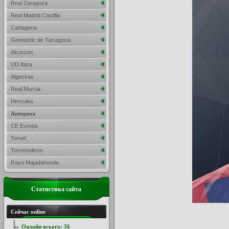
Real Zaragoza
Real Madrid Castilla
Cartagena
Gimnastic de Tarragona
Alcorcon
UD Ibiza
Algeciras
Real Murcia
Hercules
Antequera
CE Europa
Teruel
Torremolinos
Rayo Majadahonda
Статистика сайта
Сейчас online
Онлайн всього:
56