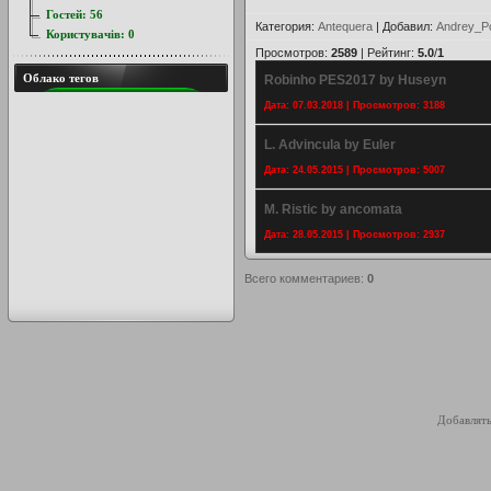
Гостей:
56
Категория
:
Antequera
|
Добавил
:
Andrey_P
Користувачів:
0
Просмотров
:
2589
|
Рейтинг
:
5.0
/
1
Облако тегов
Robinho PES2017 by Huseyn
Дата: 07.03.2018 | Просмотров: 3188
L. Advincula by Euler
Дата: 24.05.2015 | Просмотров: 5007
M. Ristic by ancomata
Дата: 28.05.2015 | Просмотров: 2937
Всего комментариев
:
0
Добавлять