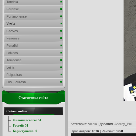
Tondela
Farense
Portimonense
Vizela
Chaves
Feirense
Penafiel
Leixoes
Torreense
Leiria
Felgueiras
Lus. Lourosa
Статистика сайта
Сейчас online
Онлайн всього:
51
Категория
:
Vizela
|
Добавил
:
Andrey_Pol
Гостей:
51
Користувачів:
0
Просмотров
:
1076
|
Рейтинг
:
0.0
/
0