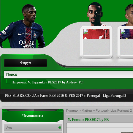
Форум
Например:
V. Tsygankov PES2017 by Andrey_Pol
PES-STARS.CO.UA
»
Faces PES 2016 & PES 2017
»
Portugal - Liga Portugal 2
Главная
»
Файлы
»
Portugal - Liga Portugal 2
Чемпионаты
Y. Fortune PES2017 by FR
Avs