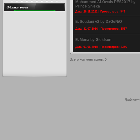
Mohammed Al-Owais PES2017 by
Prince Shieka
Облако тегов
Дата: 26.11.2022 | Просмотров: 945
E. Soudani v2 by DzGeNiO
Дата: 31.07.2016 | Просмотров: 3537
E. Mena by Gleidson
Дата: 01.06.2015 | Просмотров: 2356
Всего комментариев
:
0
Добавлять