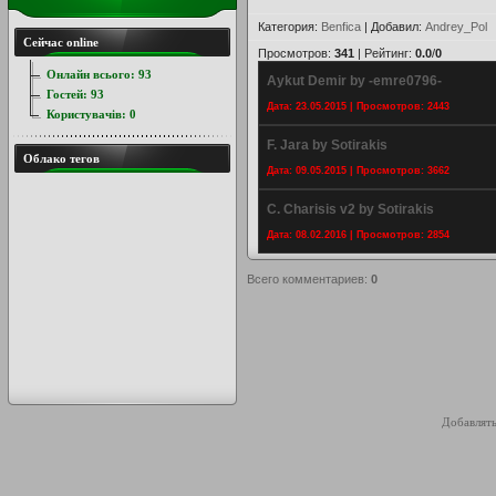
Категория
:
Benfica
|
Добавил
:
Andrey_Pol
Сейчас online
Просмотров
:
341
|
Рейтинг
:
0.0
/
0
Онлайн всього:
93
Aykut Demir by -emre0796-
Гостей:
93
Дата: 23.05.2015 | Просмотров: 2443
Користувачів:
0
F. Jara by Sotirakis
Облако тегов
Дата: 09.05.2015 | Просмотров: 3662
C. Charisis v2 by Sotirakis
Дата: 08.02.2016 | Просмотров: 2854
Всего комментариев
:
0
Добавлять