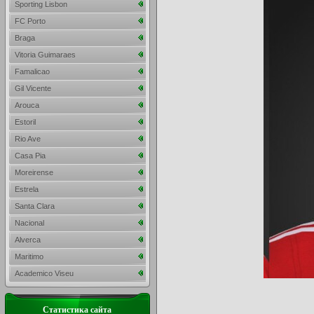
Sporting Lisbon
FC Porto
Braga
Vitoria Guimaraes
Famalicao
Gil Vicente
Arouca
Estoril
Rio Ave
Casa Pia
Moreirense
Estrela
Santa Clara
Nacional
Alverca
Maritimo
Academico Viseu
Статистика сайта