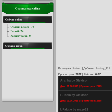
Статистика сайта
Сейчас online
Онлайн всього:
74
Гостей:
74
Користувачів:
0
Облако тегов
Категория
:
Retired
|
Добавил
:
Andrey_Pol
Просмотров
:
2622
|
Рейтинг
:
0.0
/
0
Aranha by Gleidson
Дата: 01.06.2015 | Просмотров: 2123
F. Tobio by Gleidson
Дата: 01.06.2015 | Просмотров: 2998
I. Falque by maze32