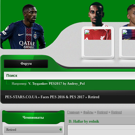
Форум
Например:
V. Tsygankov PES2017 by Andrey_Pol
PES-STARS.CO.UA
»
Faces PES 2016 & PES 2017
»
Retired
Главная
»
Файлы
»
Retired
»
Retired
Чемпионаты
D. Halfar by rednik
Retired