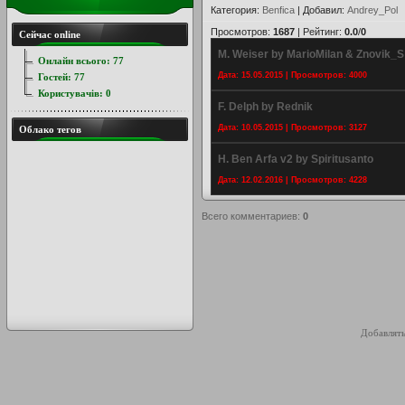
Категория
:
Benfica
|
Добавил
:
Andrey_Pol
Просмотров
:
1687
|
Рейтинг
:
0.0
/
0
Сейчас online
M. Weiser by MarioMilan & Znovik_S
Онлайн всього:
77
Дата: 15.05.2015 | Просмотров: 4000
Гостей:
77
Користувачів:
0
F. Delph by Rednik
Дата: 10.05.2015 | Просмотров: 3127
Облако тегов
H. Ben Arfa v2 by Spiritusanto
Дата: 12.02.2016 | Просмотров: 4228
Всего комментариев
:
0
Добавлять