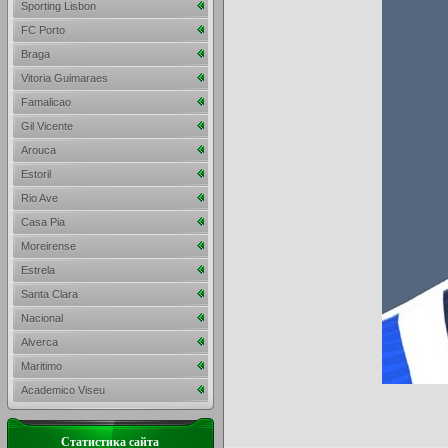
Sporting Lisbon
FC Porto
Braga
Vitoria Guimaraes
Famalicao
Gil Vicente
Arouca
Estoril
Rio Ave
Casa Pia
Moreirense
Estrela
Santa Clara
Nacional
Alverca
Maritimo
Academico Viseu
Статистика сайта