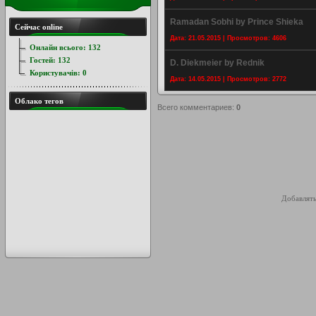
Ramadan Sobhi by Prince Shieka
Сейчас online
Дата: 21.05.2015 | Просмотров: 4606
Онлайн всього:
132
Гостей:
132
D. Diekmeier by Rednik
Користувачів:
0
Дата: 14.05.2015 | Просмотров: 2772
Облако тегов
Всего комментариев
:
0
Добавлять