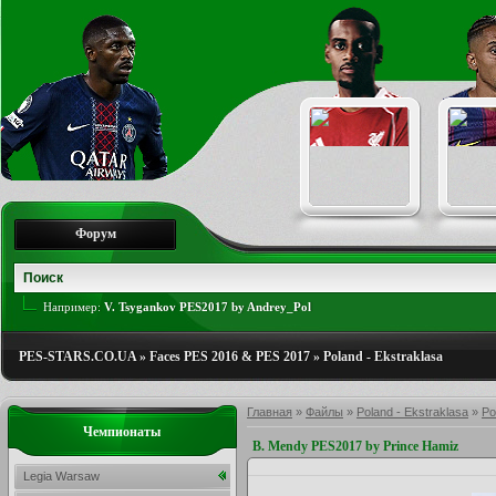
Форум
Например:
V. Tsygankov PES2017 by Andrey_Pol
PES-STARS.CO.UA
»
Faces PES 2016 & PES 2017
»
Poland - Ekstraklasa
Главная
»
Файлы
»
Poland - Ekstraklasa
»
Po
Чемпионаты
B. Mendy PES2017 by Prince Hamiz
Legia Warsaw