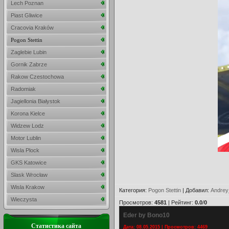
Lech Poznan
Piast Gliwice
Cracovia Kraków
Pogon Stettin
Zaglebie Lubin
Gornik Zabrze
Rakow Czestochowa
Radomiak
Jagiellonia Białystok
Korona Kielce
Widzew Lodz
Motor Lublin
Wisla Plock
GKS Katowice
Slask Wrocław
Wisla Krakow
Категория
:
Pogon Stettin
|
Добавил
:
Andrey
Wieczysta
Просмотров
:
4581
|
Рейтинг
:
0.0
/
0
Eder by Bono10
Статистика сайта
Дата: 08.05.2015 | Просмотров: 4469